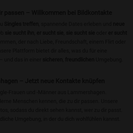
 dir passen – Willkommen bei Bildkontakte
du
Singles treffen
, spannende Dates erleben und
neue
Ob
sie sucht ihn
,
er sucht sie
,
sie sucht sie
oder
er sucht
kommen, der nach Liebe, Freundschaft, einem Flirt oder
re Plattform bietet dir alles, was du für eine
– und das in einer
sicheren
,
freundlichen
Umgebung.
hagen – Jetzt neue Kontakte knüpfen
Single-Frauen und -Männer aus Lammershagen.
lerne Menschen kennen, die zu dir passen. Unsere
otos, sodass du direkt sehen kannst, wer zu dir passt.
ndliche Umgebung, in der du dich wohlfühlen kannst.