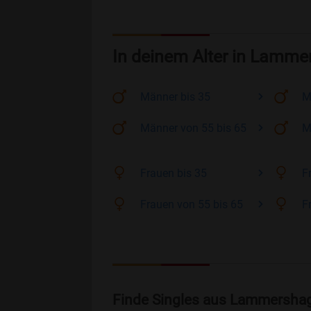
In deinem Alter in Lamm
Männer
bis 35
M
Männer
von 55 bis 65
M
Frauen
bis 35
F
Frauen
von 55 bis 65
F
Finde Singles aus Lammersha