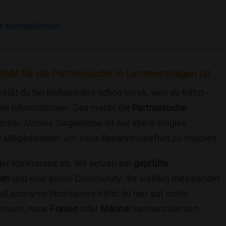
e kennenlernen
Wahl für die Partnersuche in Lammershagen ist
eißt du bei bildkontakte schon vorab, wen du triffst -
chen Informationen. Das macht die
Partnersuche
icher. Unsere Singlebörse ist auf ältere Singles
iche Möglichkeiten, um neue Bekanntschaften zu machen.
 der Konkurrenz ab. Wir setzen auf
geprüfte
ten
und eine aktive Community, die wirklich miteinander
uf anonyme Nicknames triffst du hier auf echte
 freuen, neue
Frauen
oder
Männer
kennenzulernen.