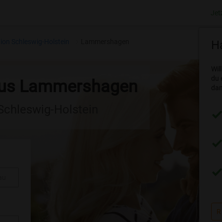
Jet
ion Schleswig-Holstein
Lammershagen
Ha
Wil
du 
 aus Lammershagen
dam
 Schleswig-Holstein
au
R