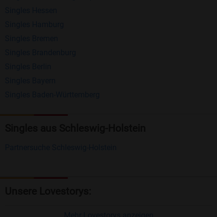
Singles Hessen
Erhalten und beantworten Sie kostenlos
Singles Hamburg
Nachrichten von anderen Mitgliedern.
Singles Bremen
Matching-Spiel
: Matchen Sie täglich bis zu 100
Singles Brandenburg
Profile ohne zusätzliche Kosten. So können Sie
Singles Berlin
Singles Bayern
spielend neue Leute kennenlernen.
Singles Baden-Württemberg
Was macht Bildkontakte besonders?
Kostenlose Kontaktfunktionen
: Im Gegensatz zu
Singles aus Schleswig-Holstein
vielen anderen Singlebörsen bietet Bildkontakte
Partnersuche Schleswig-Holstein
viele wichtige Funktionen zur Kontaktaufnahme
kostenlos an.
Große Community
: Mit über 4 Millionen
Unsere Lovestorys:
Registrierungen haben Sie beste Chancen,
jemanden zu finden, der zu Ihnen passt.
Mehr Lovestorys anzeigen