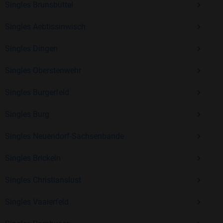
Singles Brunsbüttel
Erfahrung und vielen positiven Bewertungen.
Singles Aebtissinwisch
Kostenlos anmelden und neue Leute kennenlernen
Singles Dingen
Singles Oberstenwehr
Mit Bildkontakte kannst du den nächsten Schritt wagen –
ohne Druck, aber mit viel Freude. Starte jetzt deine Reise und
Singles Burgerfeld
entdecke, wie schön es ist, jemanden zu finden, der wirklich
zu dir passt.
Singles Burg
Singles Neuendorf-Sachsenbande
Singles Brickeln
Singles Christianslust
Singles Vaalerfeld