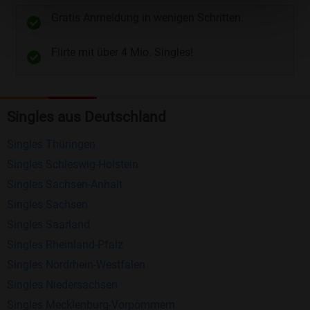
unterschiedliche Wege gewählt werden. Wie z.B.
Gratis Anmeldung in wenigen Schritten.
Telefon
und
E-Mail
.
Flirte mit über 4 Mio. Singles!
Kostenlose Funktionen bei Bildkontakte
Registrierung
: Erstellen Sie Ihr eigenes Profil
Singles aus Deutschland
kostenlos.
Mitglieder finden
: Suchen Sie kostenlos nach
Singles Thüringen
anderen Singles die zu Ihnen passen.
Singles Schleswig-Holstein
Profile einsehen
: Sie können andere Profile
Singles Sachsen-Anhalt
inklusive des Profilbldes kostenlos ansehen.
Singles Sachsen
Kostenloses Nachrichtensystem
: Alle wichtigen
Singles Saarland
Funktionen des Nachrichtensystems sind völlig
Singles Rheinland-Pfalz
kostenlos und ohne versteckte Kosten!
Singles Nordrhein-Westfalen
Singles Niedersachsen
Schreiben Sie kostenlos Nachrichten an
Singles Mecklenburg-Vorpommern
anderen Mitgliedern.