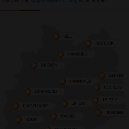
machen & an
Gruppenreisen für Singles
teilnehmen
KIEL
ROSTOCK
HAMBURG
BREMEN
BERLIN
HANNOVER
COTTBUS
DORTMUND
LEIPZIG
ERFURT
DÜSSELDORF
DRESDEN
KASSEL
KÖLN