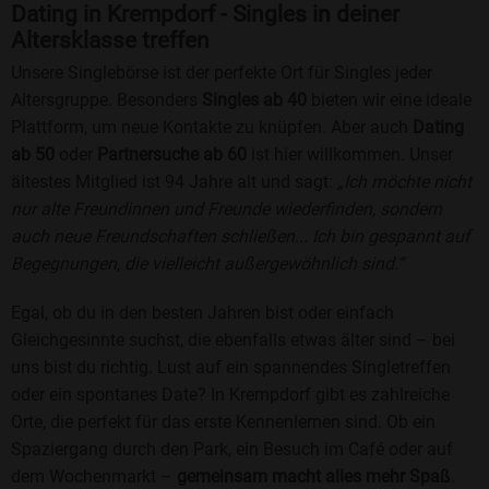
Dating in Krempdorf - Singles in deiner
Altersklasse treffen
Unsere Singlebörse ist der perfekte Ort für Singles jeder
Altersgruppe. Besonders
Singles ab 40
bieten wir eine ideale
Plattform, um neue Kontakte zu knüpfen. Aber auch
Dating
ab 50
oder
Partnersuche ab 60
ist hier willkommen. Unser
ältestes Mitglied ist 94 Jahre alt und sagt:
„Ich möchte nicht
nur alte Freundinnen und Freunde wiederfinden, sondern
auch neue Freundschaften schließen... Ich bin gespannt auf
Begegnungen, die vielleicht außergewöhnlich sind.“
Egal, ob du in den besten Jahren bist oder einfach
Gleichgesinnte suchst, die ebenfalls etwas älter sind – bei
uns bist du richtig. Lust auf ein spannendes Singletreffen
oder ein spontanes Date? In Krempdorf gibt es zahlreiche
Orte, die perfekt für das erste Kennenlernen sind. Ob ein
Spaziergang durch den Park, ein Besuch im Café oder auf
dem Wochenmarkt –
gemeinsam macht alles mehr Spaß
.