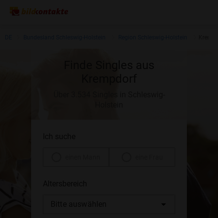
DE
Bundesland Schleswig-Holstein
Region Schleswig-Holstein
Krempd
Finde Singles aus
Krempdorf
Über 3.534 Singles in Schleswig-
Holstein
Ich suche
einen Mann
eine Frau
Altersbereich
Bitte auswählen