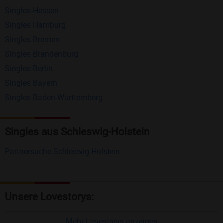
Singles Hessen
Erhalten und beantworten Sie kostenlos
Singles Hamburg
Nachrichten von anderen Mitgliedern.
Singles Bremen
Matching-Spiel
: Matchen Sie täglich bis zu 100
Singles Brandenburg
Profile ohne zusätzliche Kosten. So können Sie
Singles Berlin
Singles Bayern
spielend neue Leute kennenlernen.
Singles Baden-Württemberg
Was macht Bildkontakte besonders?
Kostenlose Kontaktfunktionen
: Im Gegensatz zu
Singles aus Schleswig-Holstein
vielen anderen Singlebörsen bietet Bildkontakte
Partnersuche Schleswig-Holstein
viele wichtige Funktionen zur Kontaktaufnahme
kostenlos an.
Große Community
: Mit über 4 Millionen
Unsere Lovestorys:
Registrierungen haben Sie beste Chancen,
jemanden zu finden, der zu Ihnen passt.
Mehr Lovestorys anzeigen