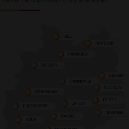
machen & an
Gruppenreisen für Singles
teilnehmen
KIEL
ROSTOCK
HAMBURG
BREMEN
BERLIN
HANNOVER
COTTBUS
DORTMUND
LEIPZIG
ERFURT
DÜSSELDORF
DRESDEN
KASSEL
KÖLN