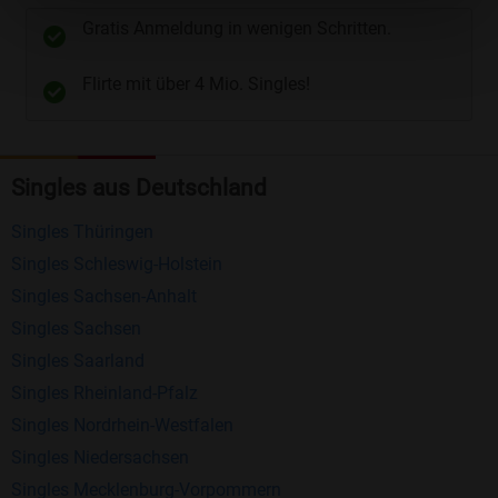
unterschiedliche Wege gewählt werden. Wie z.B.
Gratis Anmeldung in wenigen Schritten.
Telefon
und
E-Mail
.
Flirte mit über 4 Mio. Singles!
Kostenlose Funktionen bei Bildkontakte
Registrierung
: Erstellen Sie Ihr eigenes Profil
Singles aus Deutschland
kostenlos.
Mitglieder finden
: Suchen Sie kostenlos nach
Singles Thüringen
anderen Singles die zu Ihnen passen.
Singles Schleswig-Holstein
Profile einsehen
: Sie können andere Profile
Singles Sachsen-Anhalt
inklusive des Profilbldes kostenlos ansehen.
Singles Sachsen
Kostenloses Nachrichtensystem
: Alle wichtigen
Singles Saarland
Funktionen des Nachrichtensystems sind völlig
Singles Rheinland-Pfalz
kostenlos und ohne versteckte Kosten!
Singles Nordrhein-Westfalen
Singles Niedersachsen
Schreiben Sie kostenlos Nachrichten an
Singles Mecklenburg-Vorpommern
anderen Mitgliedern.