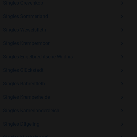
Singles Grevenkop
Erfahrung und vielen positiven Bewertungen.
Singles Sommerland
Kostenlos anmelden und neue Leute kennenlernen
Singles Wewelsfleth
Singles Krempermoor
Mit Bildkontakte kannst du den nächsten Schritt wagen –
ohne Druck, aber mit viel Freude. Starte jetzt deine Reise und
Singles Engelbrechtsche Wildnis
entdecke, wie schön es ist, jemanden zu finden, der wirklich
zu dir passt.
Singles Glückstadt
Singles Bahrenfleth
Singles Kremperheide
Singles Kamerlanderdeich
Singles Dägeling