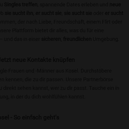
du
Singles treffen
, spannende Dates erleben und
neue
Ob
sie sucht ihn
,
er sucht sie
,
sie sucht sie
oder
er sucht
kommen, der nach Liebe, Freundschaft, einem Flirt oder
re Plattform bietet dir alles, was du für eine
– und das in einer
sicheren
,
freundlichen
Umgebung.
Jetzt neue Kontakte knüpfen
ingle-Frauen und -Männer aus Kosel. Durchstöbere
 kennen, die zu dir passen. Unsere Partnerbörse
du direkt sehen kannst, wer zu dir passt. Tauche ein in
ng, in der du dich wohlfühlen kannst.
el - So einfach geht's