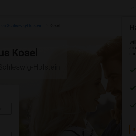
Jet
ion Schleswig-Holstein
Kosel
Ha
Wil
du 
us Kosel
dam
 Schleswig-Holstein
au
R