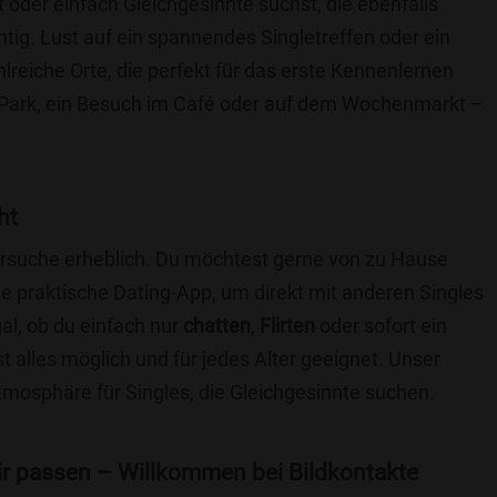
t oder einfach Gleichgesinnte suchst, die ebenfalls
chtig. Lust auf ein spannendes Singletreffen oder ein
lreiche Orte, die perfekt für das erste Kennenlernen
 Park, ein Besuch im Café oder auf dem Wochenmarkt –
.
ht
nersuche erheblich. Du möchtest gerne von zu Hause
e praktische Dating-App, um direkt mit anderen Singles
al, ob du einfach nur
chatten
,
Flirten
oder sofort ein
t alles möglich und für jedes Alter geeignet. Unser
Atmosphäre für Singles, die Gleichgesinnte suchen.
 dir passen – Willkommen bei Bildkontakte