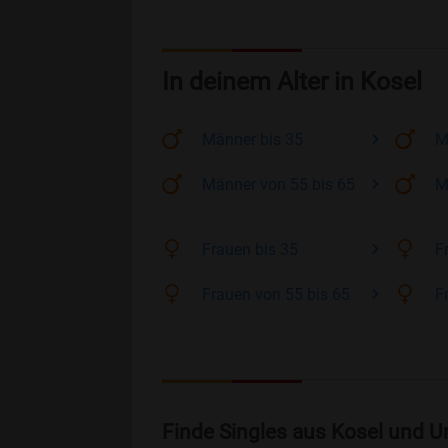
In deinem Alter in Kosel
Männer
bis 35
M
Männer
von 55 bis 65
M
Frauen
bis 35
F
Frauen
von 55 bis 65
F
Finde Singles aus Kosel und U