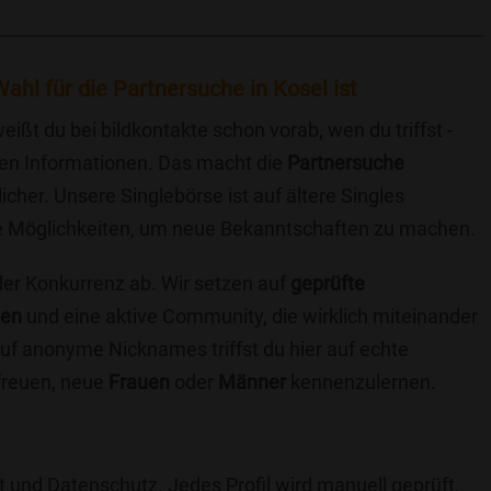
ahl für die Partnersuche in Kosel ist
eißt du bei bildkontakte schon vorab, wen du triffst -
chen Informationen. Das macht die
Partnersuche
icher. Unsere Singlebörse ist auf ältere Singles
iche Möglichkeiten, um neue Bekanntschaften zu machen.
 der Konkurrenz ab. Wir setzen auf
geprüfte
ten
und eine aktive Community, die wirklich miteinander
uf anonyme Nicknames triffst du hier auf echte
 freuen, neue
Frauen
oder
Männer
kennenzulernen.
t und Datenschutz. Jedes Profil wird manuell geprüft,