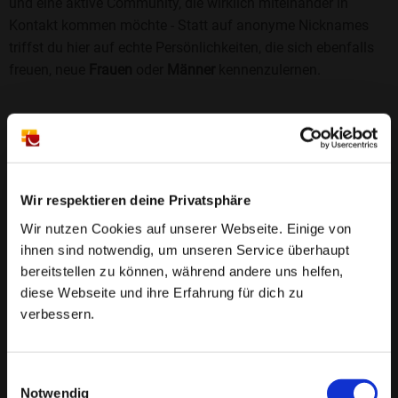
und eine aktive Community, die wirklich miteinander in
Kontakt kommen möchte - Statt auf anonyme Nicknames
triffst du hier auf echte Persönlichkeiten, die sich ebenfalls
freuen, neue
Frauen
oder
Männer
kennenzulernen.
Sicherheit und Vertrauen
Wir legen großen Wert auf Sicherheit und Datenschutz.
Jedes Profil wird manuell geprüft, und freiwillige
Echtheitschecks schaffen zusätzliches Vertrauen. Fake-
Wir respektieren deine Privatsphäre
Profile und unangemessenes Verhalten haben bei uns keinen
Wir nutzen Cookies auf unserer Webseite. Einige von
Platz.
Weiterlesen
ihnen sind notwendig, um unseren Service überhaupt
bereitstellen zu können, während andere uns helfen,
25 Jahre Erfahrung
: Seit 2000 bringt Bildkontakte
diese Webseite und ihre Erfahrung für dich zu
Menschen mit dem Wunsch nach einer
verbessern.
Partnerschaft zusammen. Dabei legen wir
großen Wert auf Sicherheit, Seriosität und eine
FAQ für Inselhof
Einwilligungsauswahl
vertrauensvolle Umgebung.
Notwendig