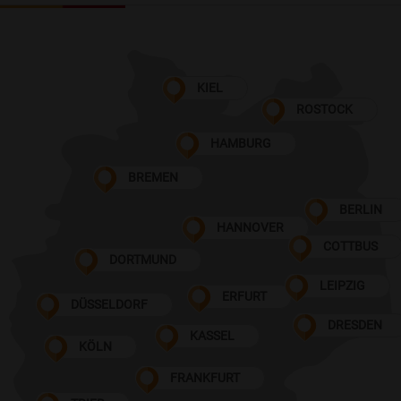
KIEL
ROSTOCK
HAMBURG
BREMEN
BERLIN
HANNOVER
COTTBUS
DORTMUND
LEIPZIG
ERFURT
DÜSSELDORF
DRESDEN
KASSEL
KÖLN
FRANKFURT