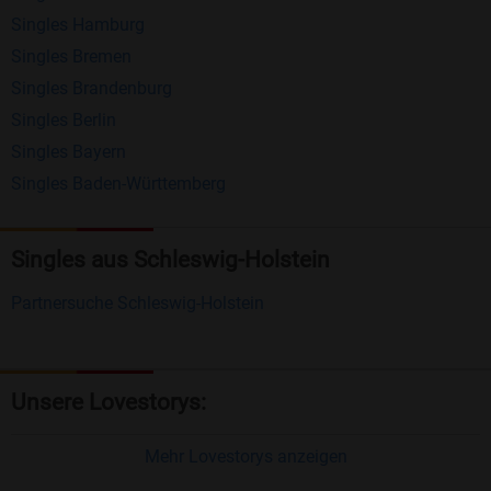
Singles Hamburg
Nachrichten von anderen Mitgliedern.
Singles Bremen
Matching-Spiel
: Matchen Sie täglich bis zu 100
Singles Brandenburg
Profile ohne zusätzliche Kosten. So können Sie
Singles Berlin
Singles Bayern
spielend neue Leute kennenlernen.
Singles Baden-Württemberg
Was macht Bildkontakte besonders?
Kostenlose Kontaktfunktionen
: Im Gegensatz zu
Singles aus Schleswig-Holstein
vielen anderen Singlebörsen bietet Bildkontakte
Partnersuche Schleswig-Holstein
viele wichtige Funktionen zur Kontaktaufnahme
kostenlos an.
Große Community
: Mit über 4 Millionen
Unsere Lovestorys:
Registrierungen haben Sie beste Chancen,
jemanden zu finden, der zu Ihnen passt.
Mehr Lovestorys anzeigen
Einfach und intuitiv
: Unsere Plattform ist