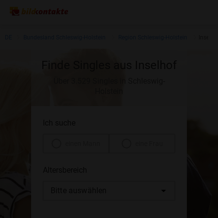
DE
Bundesland Schleswig-Holstein
Region Schleswig-Holstein
Inselho
Finde Singles aus Inselhof
Über 3.529 Singles in Schleswig-
Holstein
Ich suche
einen Mann
eine Frau
Altersbereich
Bitte auswählen