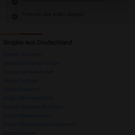
Telefon
und
E-Mail
.
Flirte mit über 4 Mio. Singles!
Kostenlose Funktionen bei Bildkontakte
Registrierung
: Erstellen Sie Ihr eigenes Profil
Singles aus Deutschland
kostenlos.
Mitglieder finden
: Suchen Sie kostenlos nach
Singles Thüringen
anderen Singles die zu Ihnen passen.
Singles Schleswig-Holstein
Profile einsehen
: Sie können andere Profile
Singles Sachsen-Anhalt
inklusive des Profilbldes kostenlos ansehen.
Singles Sachsen
Kostenloses Nachrichtensystem
: Alle wichtigen
Singles Saarland
Funktionen des Nachrichtensystems sind völlig
Singles Rheinland-Pfalz
kostenlos und ohne versteckte Kosten!
Singles Nordrhein-Westfalen
Singles Niedersachsen
Schreiben Sie kostenlos Nachrichten an
Singles Mecklenburg-Vorpommern
anderen Mitgliedern.
Singles Hessen
Erhalten und beantworten Sie kostenlos