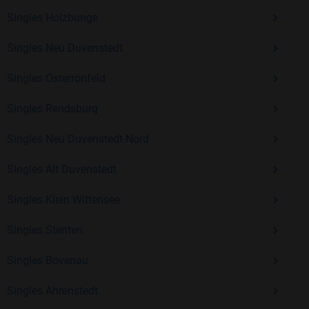
Singles Holzbunge
Kostenlos anmelden und neue Leute kennenlernen
Singles Neu Duvenstedt
Singles Osterrönfeld
Mit Bildkontakte kannst du den nächsten Schritt wagen –
ohne Druck, aber mit viel Freude. Starte jetzt deine Reise und
Singles Rendsburg
entdecke, wie schön es ist, jemanden zu finden, der wirklich
zu dir passt.
Singles Neu Duvenstedt-Nord
Singles Alt Duvenstedt
Singles Klein Wittensee
Singles Stenten
Singles Bovenau
Singles Ahrenstedt