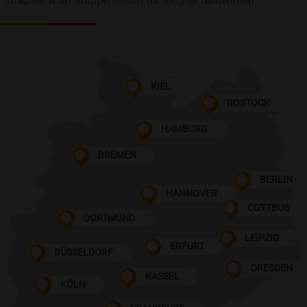
machen & an
Gruppenreisen für Singles
teilnehmen
KIEL
ROSTOCK
HAMBURG
BREMEN
BERLIN
HANNOVER
COTTBUS
DORTMUND
LEIPZIG
ERFURT
DÜSSELDORF
DRESDEN
KASSEL
KÖLN