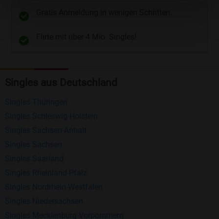
unterschiedliche Wege gewählt werden. Wie z.B.
Gratis Anmeldung in wenigen Schritten.
Telefon
und
E-Mail
.
Flirte mit über 4 Mio. Singles!
Kostenlose Funktionen bei Bildkontakte
Registrierung
: Erstellen Sie Ihr eigenes Profil
Singles aus Deutschland
kostenlos.
Mitglieder finden
: Suchen Sie kostenlos nach
Singles Thüringen
anderen Singles die zu Ihnen passen.
Singles Schleswig-Holstein
Profile einsehen
: Sie können andere Profile
Singles Sachsen-Anhalt
inklusive des Profilbldes kostenlos ansehen.
Singles Sachsen
Kostenloses Nachrichtensystem
: Alle wichtigen
Singles Saarland
Funktionen des Nachrichtensystems sind völlig
Singles Rheinland-Pfalz
kostenlos und ohne versteckte Kosten!
Singles Nordrhein-Westfalen
Singles Niedersachsen
Schreiben Sie kostenlos Nachrichten an
Singles Mecklenburg-Vorpommern
anderen Mitgliedern.