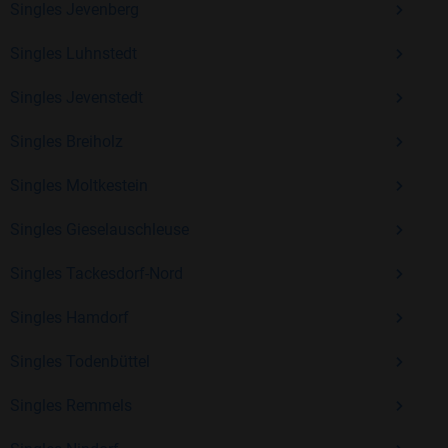
Singles Jevenberg
Erfahrung und vielen positiven Bewertungen.
Singles Luhnstedt
Kostenlos anmelden und neue Leute kennenlernen
Singles Jevenstedt
Singles Breiholz
Mit Bildkontakte kannst du den nächsten Schritt wagen –
ohne Druck, aber mit viel Freude. Starte jetzt deine Reise und
Singles Moltkestein
entdecke, wie schön es ist, jemanden zu finden, der wirklich
zu dir passt.
Singles Gieselauschleuse
Singles Tackesdorf-Nord
Singles Hamdorf
Singles Todenbüttel
Singles Remmels