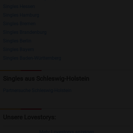
Singles Hessen
Erhalten und beantworten Sie kostenlos
Singles Hamburg
Nachrichten von anderen Mitgliedern.
Singles Bremen
Matching-Spiel
: Matchen Sie täglich bis zu 100
Singles Brandenburg
Profile ohne zusätzliche Kosten. So können Sie
Singles Berlin
Singles Bayern
spielend neue Leute kennenlernen.
Singles Baden-Württemberg
Was macht Bildkontakte besonders?
Kostenlose Kontaktfunktionen
: Im Gegensatz zu
Singles aus Schleswig-Holstein
vielen anderen Singlebörsen bietet Bildkontakte
Partnersuche Schleswig-Holstein
viele wichtige Funktionen zur Kontaktaufnahme
kostenlos an.
Große Community
: Mit über 4 Millionen
Unsere Lovestorys:
Registrierungen haben Sie beste Chancen,
jemanden zu finden, der zu Ihnen passt.
Mehr Lovestorys anzeigen