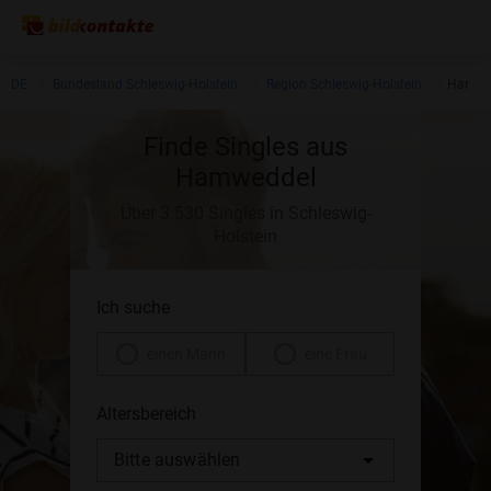
DE
Bundesland Schleswig-Holstein
Region Schleswig-Holstein
Hamwe
Finde Singles aus
Hamweddel
Über 3.530 Singles in Schleswig-
Holstein
Ich suche
einen Mann
eine Frau
Altersbereich
Bitte auswählen