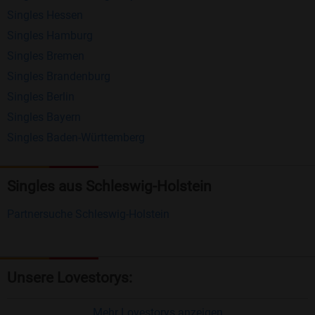
Singles Hessen
Erhalten und beantworten Sie kostenlos
Singles Hamburg
Nachrichten von anderen Mitgliedern.
Singles Bremen
Matching-Spiel
: Matchen Sie täglich bis zu 100
Singles Brandenburg
Profile ohne zusätzliche Kosten. So können Sie
Singles Berlin
Singles Bayern
spielend neue Leute kennenlernen.
Singles Baden-Württemberg
Was macht Bildkontakte besonders?
Kostenlose Kontaktfunktionen
: Im Gegensatz zu
Singles aus Schleswig-Holstein
vielen anderen Singlebörsen bietet Bildkontakte
Partnersuche Schleswig-Holstein
viele wichtige Funktionen zur Kontaktaufnahme
kostenlos an.
Große Community
: Mit über 4 Millionen
Unsere Lovestorys:
Registrierungen haben Sie beste Chancen,
jemanden zu finden, der zu Ihnen passt.
Mehr Lovestorys anzeigen