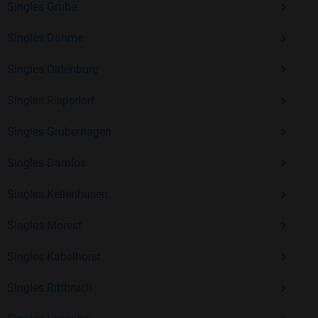
Singles Grube
Erfahrung und vielen positiven Bewertungen.
Singles Dahme
Kostenlos anmelden und neue Leute kennenlernen
Singles Oldenburg
Singles Riepsdorf
Mit Bildkontakte kannst du den nächsten Schritt wagen –
ohne Druck, aber mit viel Freude. Starte jetzt deine Reise und
Singles Gruberhagen
entdecke, wie schön es ist, jemanden zu finden, der wirklich
zu dir passt.
Singles Damlos
Singles Kellenhusen
Singles Morest
Singles Kabelhorst
Singles Rittbruch