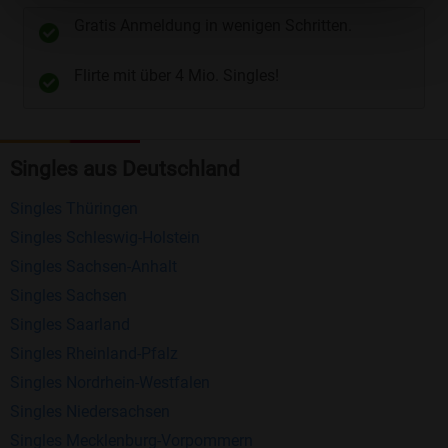
unterschiedliche Wege gewählt werden. Wie z.B.
Gratis Anmeldung in wenigen Schritten.
Telefon
und
E-Mail
.
Flirte mit über 4 Mio. Singles!
Kostenlose Funktionen bei Bildkontakte
Registrierung
: Erstellen Sie Ihr eigenes Profil
Singles aus Deutschland
kostenlos.
Mitglieder finden
: Suchen Sie kostenlos nach
Singles Thüringen
anderen Singles die zu Ihnen passen.
Singles Schleswig-Holstein
Profile einsehen
: Sie können andere Profile
Singles Sachsen-Anhalt
inklusive des Profilbldes kostenlos ansehen.
Singles Sachsen
Kostenloses Nachrichtensystem
: Alle wichtigen
Singles Saarland
Funktionen des Nachrichtensystems sind völlig
Singles Rheinland-Pfalz
kostenlos und ohne versteckte Kosten!
Singles Nordrhein-Westfalen
Singles Niedersachsen
Schreiben Sie kostenlos Nachrichten an
Singles Mecklenburg-Vorpommern
anderen Mitgliedern.