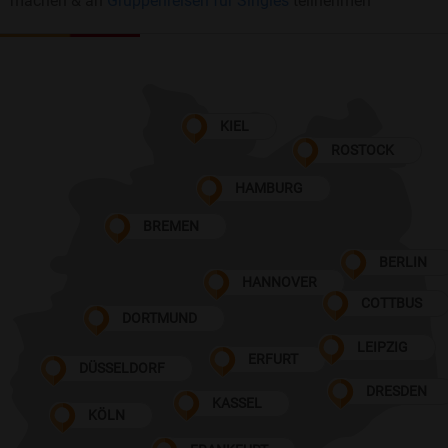
machen & an
Gruppenreisen für Singles
teilnehmen
KIEL
ROSTOCK
HAMBURG
BREMEN
BERLIN
HANNOVER
COTTBUS
DORTMUND
LEIPZIG
ERFURT
DÜSSELDORF
DRESDEN
KASSEL
KÖLN