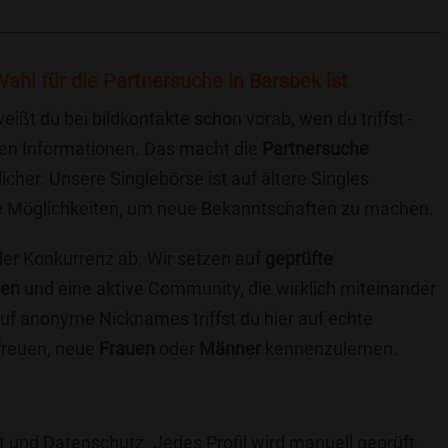
ahl für die Partnersuche in Barsbek ist
eißt du bei bildkontakte schon vorab, wen du triffst -
chen Informationen. Das macht die
Partnersuche
icher. Unsere Singlebörse ist auf ältere Singles
iche Möglichkeiten, um neue Bekanntschaften zu machen.
 der Konkurrenz ab. Wir setzen auf
geprüfte
ten
und eine aktive Community, die wirklich miteinander
uf anonyme Nicknames triffst du hier auf echte
 freuen, neue
Frauen
oder
Männer
kennenzulernen.
t und Datenschutz. Jedes Profil wird manuell geprüft,