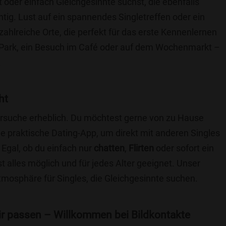
t oder einfach Gleichgesinnte suchst, die ebenfalls
chtig. Lust auf ein spannendes Singletreffen oder ein
zahlreiche Orte, die perfekt für das erste Kennenlernen
 Park, ein Besuch im Café oder auf dem Wochenmarkt –
.
ht
nersuche erheblich. Du möchtest gerne von zu Hause
e praktische Dating-App, um direkt mit anderen Singles
Egal, ob du einfach nur
chatten
,
Flirten
oder sofort ein
t alles möglich und für jedes Alter geeignet. Unser
Atmosphäre für Singles, die Gleichgesinnte suchen.
 dir passen – Willkommen bei Bildkontakte