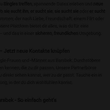
du
Singles treffen
, spannende Dates erleben und
neue
Ob
sie sucht ihn
,
er sucht sie
,
sie sucht sie
oder
er sucht
kommen, der nach Liebe, Freundschaft, einem Flirt oder
re Plattform bietet dir alles, was du für eine
– und das in einer
sicheren
,
freundlichen
Umgebung.
– Jetzt neue Kontakte knüpfen
Single-Frauen und -Männer aus Barsbek. Durchstöbere
 kennen, die zu dir passen. Unsere Partnerbörse
du direkt sehen kannst, wer zu dir passt. Tauche ein in
ng, in der du dich wohlfühlen kannst.
rsbek - So einfach geht's