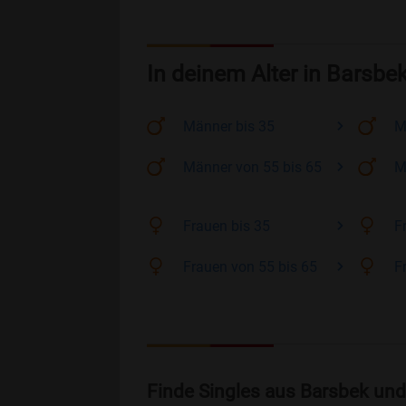
In deinem Alter in Barsbe
Männer
bis 35
M
Männer
von 55 bis 65
M
Frauen
bis 35
F
Frauen
von 55 bis 65
F
Finde Singles aus Barsbek und