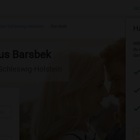
Jet
ion Schleswig-Holstein
Barsbek
Ha
Wil
du 
aus Barsbek
dam
 Schleswig-Holstein
au
R