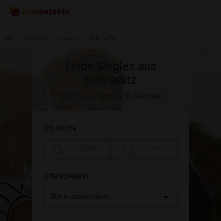
DE
Sachsen
Leipzig
Schnaditz
Finde Singles aus
Schnaditz
Über 8.202 Singles in Sachsen
Ich suche
einen Mann
eine Frau
Altersbereich
Bitte auswählen