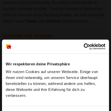
und eine aktive Community, die wirklich miteinander in
Kontakt kommen möchte - Statt auf anonyme Nicknames
triffst du hier auf echte Persönlichkeiten, die sich ebenfalls
freuen, neue
Frauen
oder
Männer
kennenzulernen.
Sicherheit und Vertrauen
Wir legen großen Wert auf Sicherheit und Datenschutz.
Jedes Profil wird manuell geprüft, und freiwillige
Echtheitschecks schaffen zusätzliches Vertrauen. Fake-
Profile und unangemessenes Verhalten haben bei uns keinen
Wir respektieren deine Privatsphäre
Platz.
Weiterlesen
Wir nutzen Cookies auf unserer Webseite. Einige von
ihnen sind notwendig, um unseren Service überhaupt
25 Jahre Erfahrung
: Seit 2000 bringt Bildkontakte
bereitstellen zu können, während andere uns helfen,
Menschen mit dem Wunsch nach einer
diese Webseite und ihre Erfahrung für dich zu
Partnerschaft zusammen. Dabei legen wir
verbessern.
großen Wert auf Sicherheit, Seriosität und eine
FAQ für Schnaditz
vertrauensvolle Umgebung.