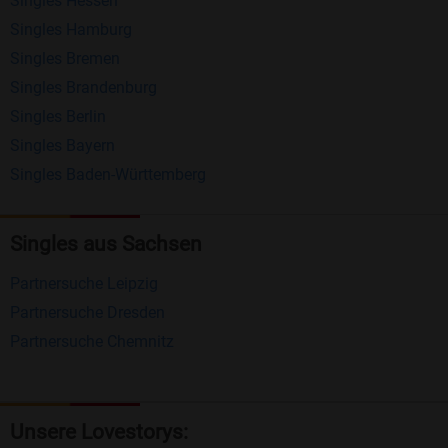
Singles Hessen
Erhalten und beantworten Sie kostenlos
Singles Hamburg
Nachrichten von anderen Mitgliedern.
Singles Bremen
Matching-Spiel
: Matchen Sie täglich bis zu 100
Singles Brandenburg
Profile ohne zusätzliche Kosten. So können Sie
Singles Berlin
Singles Bayern
spielend neue Leute kennenlernen.
Singles Baden-Württemberg
Was macht Bildkontakte besonders?
Kostenlose Kontaktfunktionen
: Im Gegensatz zu
Singles aus Sachsen
vielen anderen Singlebörsen bietet Bildkontakte
Partnersuche Leipzig
viele wichtige Funktionen zur Kontaktaufnahme
Partnersuche Dresden
kostenlos an.
Partnersuche Chemnitz
Große Community
: Mit über 4 Millionen
Registrierungen haben Sie beste Chancen,
jemanden zu finden, der zu Ihnen passt.
Unsere Lovestorys: