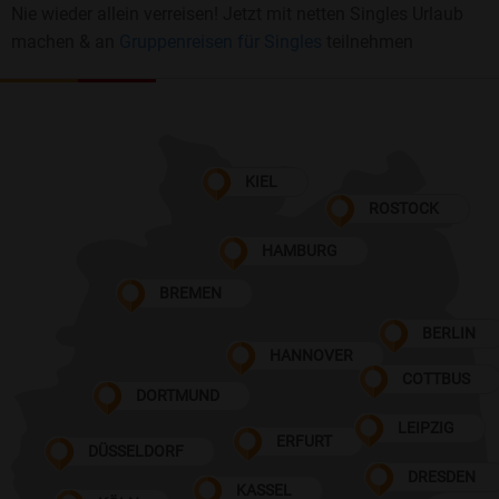
Nie wieder allein verreisen! Jetzt mit netten Singles Urlaub
machen & an
Gruppenreisen für Singles
teilnehmen
KIEL
ROSTOCK
HAMBURG
BREMEN
BERLIN
HANNOVER
COTTBUS
DORTMUND
LEIPZIG
ERFURT
DÜSSELDORF
DRESDEN
KASSEL