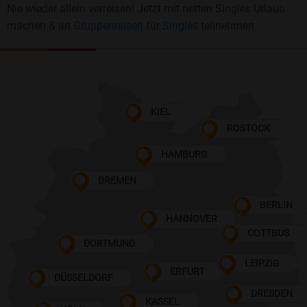
Nie wieder allein verreisen! Jetzt mit netten Singles Urlaub
machen & an
Gruppenreisen für Singles
teilnehmen
KIEL
ROSTOCK
HAMBURG
BREMEN
BERLIN
HANNOVER
COTTBUS
DORTMUND
LEIPZIG
ERFURT
DÜSSELDORF
DRESDEN
KASSEL