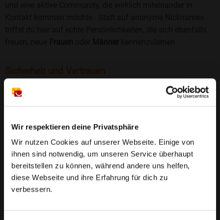
und eine aktive Community, die wirklich miteinander in
Kontakt kommen möchte - Statt auf anonyme Nicknames
triffst du hier auf echte Persönlichkeiten, die sich ebenfalls
freuen, neue
Frauen
oder
Männer
kennenzulernen.
Sicherheit und Vertrauen
Wir legen großen Wert auf Sicherheit und Datenschutz.
Jedes Profil wird manuell geprüft, und freiwillige
Echtheitschecks schaffen zusätzliches Vertrauen. Fake-
Profile und unangemessenes Verhalten haben bei uns keinen
Wir respektieren deine Privatsphäre
Platz.
Weiterlesen
Wir nutzen Cookies auf unserer Webseite. Einige von
ihnen sind notwendig, um unseren Service überhaupt
25 Jahre Erfahrung
: Seit 2000 bringt Bildkontakte
bereitstellen zu können, während andere uns helfen,
Menschen mit dem Wunsch nach einer
diese Webseite und ihre Erfahrung für dich zu
Partnerschaft zusammen. Dabei legen wir
verbessern.
großen Wert auf Sicherheit, Seriosität und eine
FAQ für Schkeuditz
vertrauensvolle Umgebung.