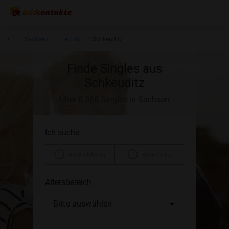
DE
Sachsen
Leipzig
Schkeuditz
Finde Singles aus
Schkeuditz
Über 8.868 Singles in Sachsen
Ich suche
einen Mann
eine Frau
Altersbereich
Bitte auswählen