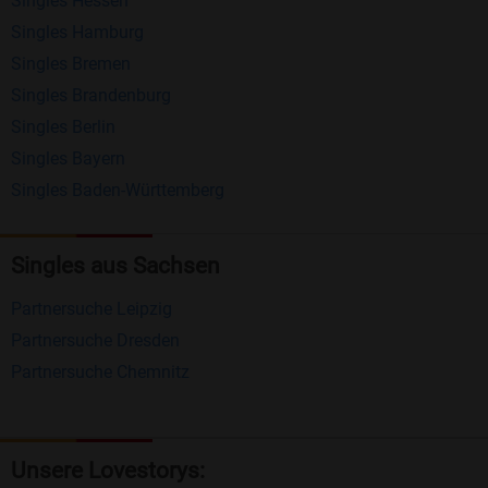
Singles Hessen
Erhalten und beantworten Sie kostenlos
Singles Hamburg
Nachrichten von anderen Mitgliedern.
Singles Bremen
Matching-Spiel
: Matchen Sie täglich bis zu 100
Singles Brandenburg
Profile ohne zusätzliche Kosten. So können Sie
Singles Berlin
Singles Bayern
spielend neue Leute kennenlernen.
Singles Baden-Württemberg
Was macht Bildkontakte besonders?
Kostenlose Kontaktfunktionen
: Im Gegensatz zu
Singles aus Sachsen
vielen anderen Singlebörsen bietet Bildkontakte
Partnersuche Leipzig
viele wichtige Funktionen zur Kontaktaufnahme
Partnersuche Dresden
kostenlos an.
Partnersuche Chemnitz
Große Community
: Mit über 4 Millionen
Registrierungen haben Sie beste Chancen,
jemanden zu finden, der zu Ihnen passt.
Unsere Lovestorys: