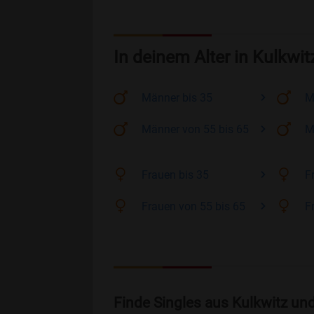
In deinem Alter in Kulkwit
Männer
bis 35
M
Männer
von 55 bis 65
M
Frauen
bis 35
F
Frauen
von 55 bis 65
F
Finde Singles aus Kulkwitz un