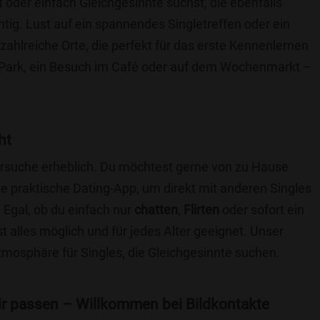
t oder einfach Gleichgesinnte suchst, die ebenfalls
chtig. Lust auf ein spannendes Singletreffen oder ein
zahlreiche Orte, die perfekt für das erste Kennenlernen
 Park, ein Besuch im Café oder auf dem Wochenmarkt –
.
ht
nersuche erheblich. Du möchtest gerne von zu Hause
e praktische Dating-App, um direkt mit anderen Singles
 Egal, ob du einfach nur
chatten
,
Flirten
oder sofort ein
t alles möglich und für jedes Alter geeignet. Unser
Atmosphäre für Singles, die Gleichgesinnte suchen.
 dir passen – Willkommen bei Bildkontakte