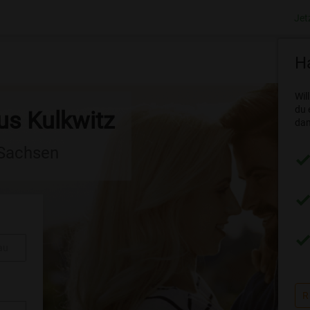
Jet
Ha
Wil
du 
us Kulkwitz
dam
 Sachsen
au
R