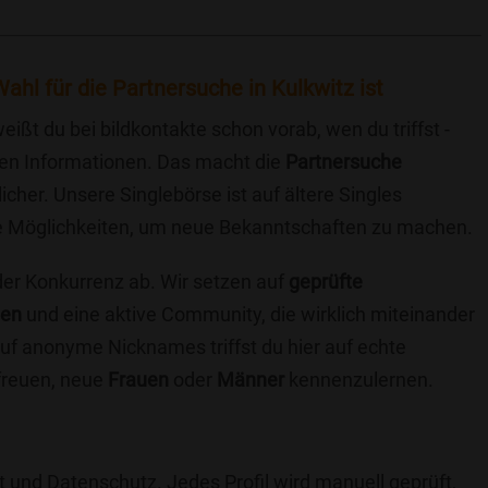
ahl für die Partnersuche in Kulkwitz ist
eißt du bei bildkontakte schon vorab, wen du triffst -
chen Informationen. Das macht die
Partnersuche
icher. Unsere Singlebörse ist auf ältere Singles
iche Möglichkeiten, um neue Bekanntschaften zu machen.
 der Konkurrenz ab. Wir setzen auf
geprüfte
ten
und eine aktive Community, die wirklich miteinander
uf anonyme Nicknames triffst du hier auf echte
 freuen, neue
Frauen
oder
Männer
kennenzulernen.
t und Datenschutz. Jedes Profil wird manuell geprüft,