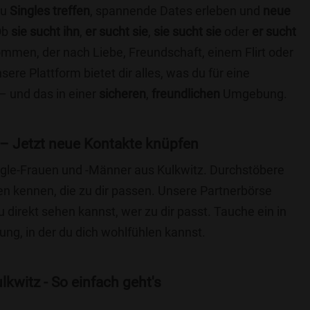
du
Singles treffen
, spannende Dates erleben und
neue
Ob
sie sucht ihn
,
er sucht sie
,
sie sucht sie
oder
er sucht
kommen, der nach Liebe, Freundschaft, einem Flirt oder
re Plattform bietet dir alles, was du für eine
– und das in einer
sicheren
,
freundlichen
Umgebung.
 – Jetzt neue Kontakte knüpfen
ingle-Frauen und -Männer aus Kulkwitz. Durchstöbere
 kennen, die zu dir passen. Unsere Partnerbörse
du direkt sehen kannst, wer zu dir passt. Tauche ein in
ng, in der du dich wohlfühlen kannst.
kwitz - So einfach geht's