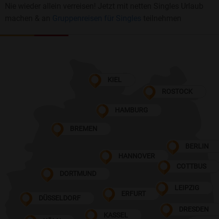
Nie wieder allein verreisen! Jetzt mit netten Singles Urlaub
machen & an
Gruppenreisen für Singles
teilnehmen
KIEL
ROSTOCK
HAMBURG
BREMEN
BERLIN
HANNOVER
COTTBUS
DORTMUND
LEIPZIG
ERFURT
DÜSSELDORF
DRESDEN
KASSEL