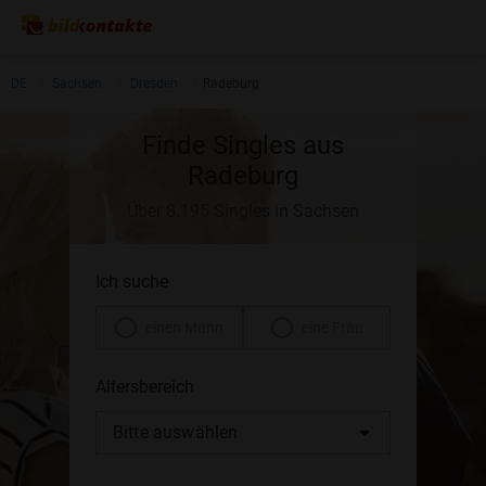
DE
Sachsen
Dresden
Radeburg
Finde Singles aus
Radeburg
Über 8.195 Singles in Sachsen
Ich suche
einen Mann
eine Frau
Altersbereich
Bitte auswählen