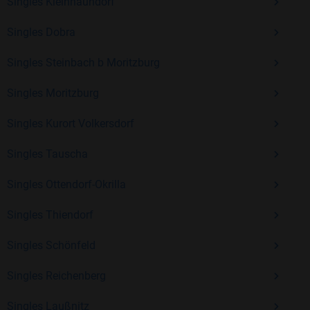
Erfahrung und vielen positiven Bewertungen.
Singles Kleinnaundorf
Kostenlos anmelden und neue Leute kennenlernen
Singles Dobra
Singles Steinbach b Moritzburg
Mit Bildkontakte kannst du den nächsten Schritt wagen –
Singles Moritzburg
ohne Druck, aber mit viel Freude. Starte jetzt deine Reise und
entdecke, wie schön es ist, jemanden zu finden, der wirklich
Singles Kurort Volkersdorf
zu dir passt.
Singles Tauscha
Singles Ottendorf-Okrilla
Singles Thiendorf
Singles Schönfeld
Singles Reichenberg
Singles Laußnitz