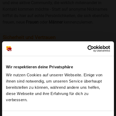
und eine aktive Community, die wirklich miteinander in
Kontakt kommen möchte - Statt auf anonyme Nicknames
triffst du hier auf echte Persönlichkeiten, die sich ebenfalls
freuen, neue
Frauen
oder
Männer
kennenzulernen.
Sicherheit und Vertrauen
Wir legen großen Wert auf Sicherheit und Datenschutz.
Jedes Profil wird manuell geprüft, und freiwillige
Echtheitschecks schaffen zusätzliches Vertrauen. Fake-
Profile und unangemessenes Verhalten haben bei uns keinen
Wir respektieren deine Privatsphäre
Platz.
Weiterlesen
Wir nutzen Cookies auf unserer Webseite. Einige von
ihnen sind notwendig, um unseren Service überhaupt
25 Jahre Erfahrung
: Seit 2000 bringt Bildkontakte
bereitstellen zu können, während andere uns helfen,
Menschen mit dem Wunsch nach einer
diese Webseite und ihre Erfahrung für dich zu
Partnerschaft zusammen. Dabei legen wir
verbessern.
großen Wert auf Sicherheit, Seriosität und eine
FAQ für Radeburg
vertrauensvolle Umgebung.