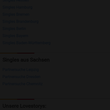
Singles Hessen
Erhalten und beantworten Sie kostenlos
Singles Hamburg
Nachrichten von anderen Mitgliedern.
Singles Bremen
Matching-Spiel
: Matchen Sie täglich bis zu 100
Singles Brandenburg
Profile ohne zusätzliche Kosten. So können Sie
Singles Berlin
Singles Bayern
spielend neue Leute kennenlernen.
Singles Baden-Württemberg
Was macht Bildkontakte besonders?
Kostenlose Kontaktfunktionen
: Im Gegensatz zu
Singles aus Sachsen
vielen anderen Singlebörsen bietet Bildkontakte
Partnersuche Leipzig
viele wichtige Funktionen zur Kontaktaufnahme
Partnersuche Dresden
kostenlos an.
Partnersuche Chemnitz
Große Community
: Mit über 4 Millionen
Registrierungen haben Sie beste Chancen,
jemanden zu finden, der zu Ihnen passt.
Unsere Lovestorys: