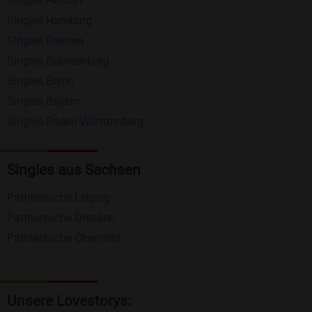
Singles Hessen
Erhalten und beantworten Sie kostenlos
Singles Hamburg
Nachrichten von anderen Mitgliedern.
Singles Bremen
Matching-Spiel
: Matchen Sie täglich bis zu 100
Singles Brandenburg
Profile ohne zusätzliche Kosten. So können Sie
Singles Berlin
Singles Bayern
spielend neue Leute kennenlernen.
Singles Baden-Württemberg
Was macht Bildkontakte besonders?
Kostenlose Kontaktfunktionen
: Im Gegensatz zu
Singles aus Sachsen
vielen anderen Singlebörsen bietet Bildkontakte
Partnersuche Leipzig
viele wichtige Funktionen zur Kontaktaufnahme
Partnersuche Dresden
kostenlos an.
Partnersuche Chemnitz
Große Community
: Mit über 4 Millionen
Registrierungen haben Sie beste Chancen,
jemanden zu finden, der zu Ihnen passt.
Unsere Lovestorys: