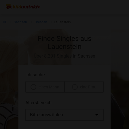
DE
Sachsen
Dresden
Lauenstein
Finde Singles aus
Lauenstein
Über 8.201 Singles in Sachsen
Ich suche
einen Mann
eine Frau
Altersbereich
Bitte auswählen