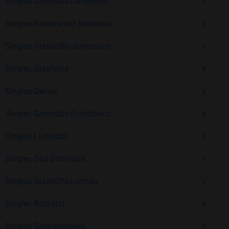
Erfahrung und vielen positiven Bewertungen.
Singles Glashütte-Dittersdorf
Kostenlos anmelden und neue Leute kennenlernen
Singles Börnersdorf-Breitenau
Singles Glashütte-Johnsbach
Mit Bildkontakte kannst du den nächsten Schritt wagen –
Singles Glashütte
ohne Druck, aber mit viel Freude. Starte jetzt deine Reise und
entdecke, wie schön es ist, jemanden zu finden, der wirklich
Singles Oelsen
zu dir passt.
Singles Glashütte-Schlottwitz
Singles Liebstadt
Singles Bad Gottleuba
Singles Glashütte-Luchau
Singles Bahratal
Singles Schmiedeberg