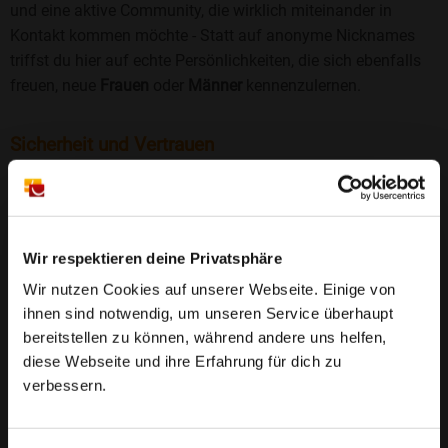
und eine aktive Community, die wirklich miteinander in
Kontakt kommen möchte - Statt auf anonyme Nicknames
triffst du hier auf echte Persönlichkeiten, die sich ebenfalls
freuen, neue
Frauen
oder
Männer
kennenzulernen.
Sicherheit und Vertrauen
Wir legen großen Wert auf Sicherheit und Datenschutz.
Jedes Profil wird manuell geprüft, und freiwillige
Echtheitschecks schaffen zusätzliches Vertrauen. Fake-
Profile und unangemessenes Verhalten haben bei uns keinen
Wir respektieren deine Privatsphäre
Platz.
Weiterlesen
Wir nutzen Cookies auf unserer Webseite. Einige von
ihnen sind notwendig, um unseren Service überhaupt
25 Jahre Erfahrung
: Seit 2000 bringt Bildkontakte
bereitstellen zu können, während andere uns helfen,
Menschen mit dem Wunsch nach einer
diese Webseite und ihre Erfahrung für dich zu
Partnerschaft zusammen. Dabei legen wir
verbessern.
großen Wert auf Sicherheit, Seriosität und eine
FAQ für Lauenstein
vertrauensvolle Umgebung.