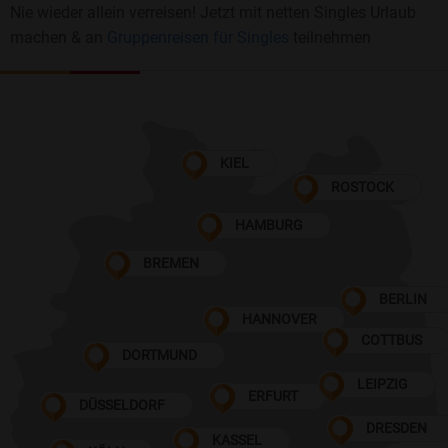
Nie wieder allein verreisen! Jetzt mit netten Singles Urlaub
machen & an
Gruppenreisen für Singles
teilnehmen
KIEL
ROSTOCK
HAMBURG
BREMEN
BERLIN
HANNOVER
COTTBUS
DORTMUND
LEIPZIG
ERFURT
DÜSSELDORF
DRESDEN
KASSEL