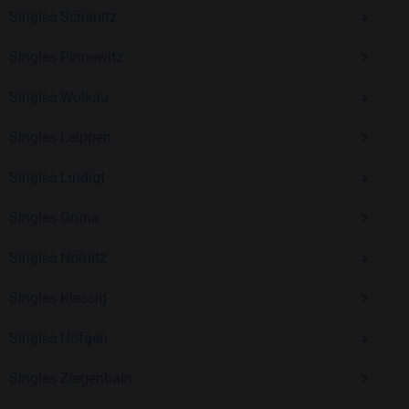
Kostenlos anmelden und neue Leute kennenlernen
Singles Schänitz
Singles Pinnewitz
Mit Bildkontakte kannst du den nächsten Schritt wagen –
Singles Wolkau
ohne Druck, aber mit viel Freude. Starte jetzt deine Reise und
entdecke, wie schön es ist, jemanden zu finden, der wirklich
Singles Leippen
zu dir passt.
Singles Lindigt
Singles Gruna
Singles Noßlitz
Singles Klessig
Singles Höfgen
Singles Ziegenhain