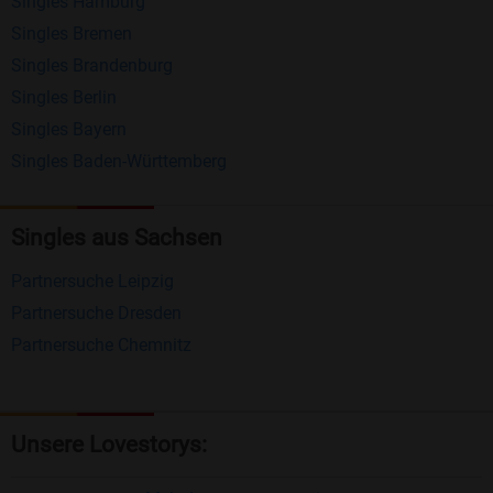
Singles Hamburg
Nachrichten von anderen Mitgliedern.
Singles Bremen
Matching-Spiel
: Matchen Sie täglich bis zu 100
Singles Brandenburg
Profile ohne zusätzliche Kosten. So können Sie
Singles Berlin
Singles Bayern
spielend neue Leute kennenlernen.
Singles Baden-Württemberg
Was macht Bildkontakte besonders?
Kostenlose Kontaktfunktionen
: Im Gegensatz zu
Singles aus Sachsen
vielen anderen Singlebörsen bietet Bildkontakte
Partnersuche Leipzig
viele wichtige Funktionen zur Kontaktaufnahme
Partnersuche Dresden
kostenlos an.
Partnersuche Chemnitz
Große Community
: Mit über 4 Millionen
Registrierungen haben Sie beste Chancen,
jemanden zu finden, der zu Ihnen passt.
Unsere Lovestorys:
Einfach und intuitiv
: Unsere Plattform ist