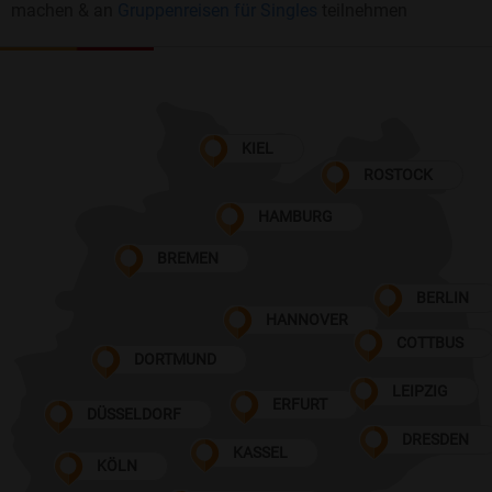
machen & an
Gruppenreisen für Singles
teilnehmen
KIEL
ROSTOCK
HAMBURG
BREMEN
BERLIN
HANNOVER
COTTBUS
DORTMUND
LEIPZIG
ERFURT
DÜSSELDORF
DRESDEN
KASSEL
KÖLN