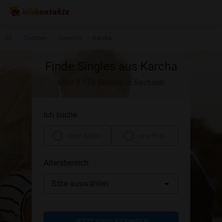
DE
Sachsen
Dresden
Karcha
Finde Singles aus Karcha
Über 8.178 Singles in Sachsen
Ich suche
einen Mann
eine Frau
Altersbereich
Bitte auswählen
JETZT SINGLES FINDEN