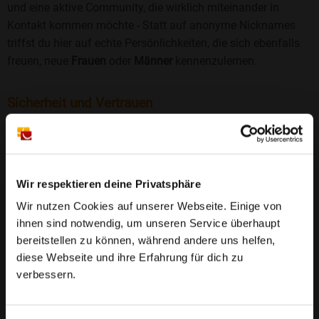
und eine aktive Community, die wirklich miteinander in
Kontakt kommen möchte - Statt auf anonyme Nicknames
triffst du hier auf echte Persönlichkeiten, die sich ebenfalls
freuen, neue
Frauen
oder
Männer
kennenzulernen.
Sicherheit und Vertrauen
Wir legen großen Wert auf Sicherheit und Datenschutz.
Jedes Profil wird manuell geprüft, und freiwillige
Echtheitschecks schaffen zusätzliches Vertrauen. Fake-
Profile und unangemessenes Verhalten haben bei uns keinen
Wir respektieren deine Privatsphäre
Platz.
Weiterlesen
Wir nutzen Cookies auf unserer Webseite. Einige von
ihnen sind notwendig, um unseren Service überhaupt
25 Jahre Erfahrung
: Seit 2000 bringt Bildkontakte
bereitstellen zu können, während andere uns helfen,
Menschen mit dem Wunsch nach einer
diese Webseite und ihre Erfahrung für dich zu
Partnerschaft zusammen. Dabei legen wir
verbessern.
großen Wert auf Sicherheit, Seriosität und eine
FAQ für Tiefenbach
vertrauensvolle Umgebung.