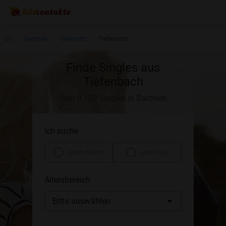
DE
Sachsen
Chemnitz
Tiefenbach
Finde Singles aus
Tiefenbach
Über 8.182 Singles in Sachsen
Ich suche
einen Mann
eine Frau
Altersbereich
Bitte auswählen