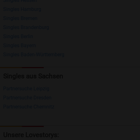
Singles Hessen
Erhalten und beantworten Sie kostenlos
Singles Hamburg
Nachrichten von anderen Mitgliedern.
Singles Bremen
Matching-Spiel
: Matchen Sie täglich bis zu 100
Singles Brandenburg
Profile ohne zusätzliche Kosten. So können Sie
Singles Berlin
Singles Bayern
spielend neue Leute kennenlernen.
Singles Baden-Württemberg
Was macht Bildkontakte besonders?
Kostenlose Kontaktfunktionen
: Im Gegensatz zu
Singles aus Sachsen
vielen anderen Singlebörsen bietet Bildkontakte
Partnersuche Leipzig
viele wichtige Funktionen zur Kontaktaufnahme
Partnersuche Dresden
kostenlos an.
Partnersuche Chemnitz
Große Community
: Mit über 4 Millionen
Registrierungen haben Sie beste Chancen,
jemanden zu finden, der zu Ihnen passt.
Unsere Lovestorys: