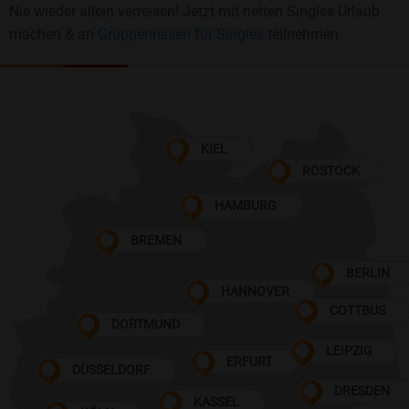
Nie wieder allein verreisen! Jetzt mit netten Singles Urlaub
machen & an
Gruppenreisen für Singles
teilnehmen
KIEL
ROSTOCK
HAMBURG
BREMEN
BERLIN
HANNOVER
COTTBUS
DORTMUND
LEIPZIG
ERFURT
DÜSSELDORF
DRESDEN
KASSEL