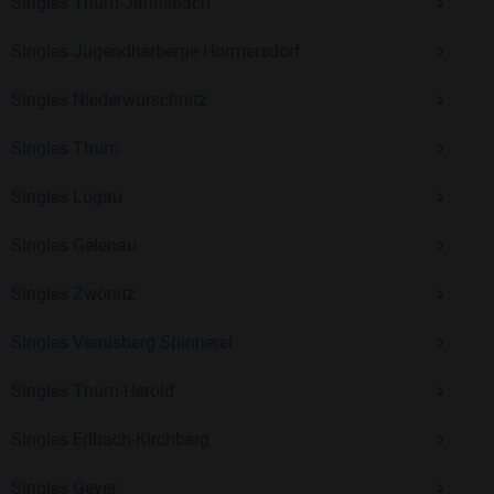
Erfahrung und vielen positiven Bewertungen.
Singles Thum-Jahnsbach
Kostenlos anmelden und neue Leute kennenlernen
Singles Jugendherberge Hormersdorf
Singles Niederwürschnitz
Mit Bildkontakte kannst du den nächsten Schritt wagen –
Singles Thum
ohne Druck, aber mit viel Freude. Starte jetzt deine Reise und
entdecke, wie schön es ist, jemanden zu finden, der wirklich
Singles Lugau
zu dir passt.
Singles Gelenau
Singles Zwönitz
Singles Venusberg Spinnerei
Singles Thum-Herold
Singles Erlbach-Kirchberg
Singles Geyer