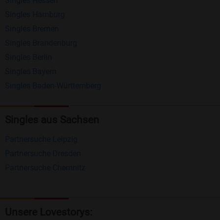
Singles Hessen
Erhalten und beantworten Sie kostenlos
Singles Hamburg
Nachrichten von anderen Mitgliedern.
Singles Bremen
Matching-Spiel
: Matchen Sie täglich bis zu 100
Singles Brandenburg
Profile ohne zusätzliche Kosten. So können Sie
Singles Berlin
Singles Bayern
spielend neue Leute kennenlernen.
Singles Baden-Württemberg
Was macht Bildkontakte besonders?
Kostenlose Kontaktfunktionen
: Im Gegensatz zu
Singles aus Sachsen
vielen anderen Singlebörsen bietet Bildkontakte
Partnersuche Leipzig
viele wichtige Funktionen zur Kontaktaufnahme
Partnersuche Dresden
kostenlos an.
Partnersuche Chemnitz
Große Community
: Mit über 4 Millionen
Registrierungen haben Sie beste Chancen,
jemanden zu finden, der zu Ihnen passt.
Unsere Lovestorys: