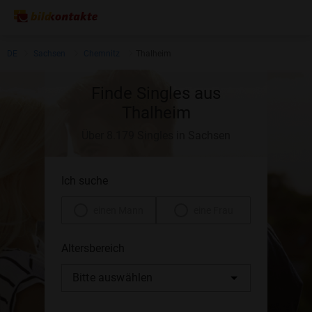
DE
Sachsen
Chemnitz
Thalheim
Finde Singles aus
Thalheim
Über 8.179 Singles in Sachsen
Ich suche
einen Mann
eine Frau
Altersbereich
Bitte auswählen