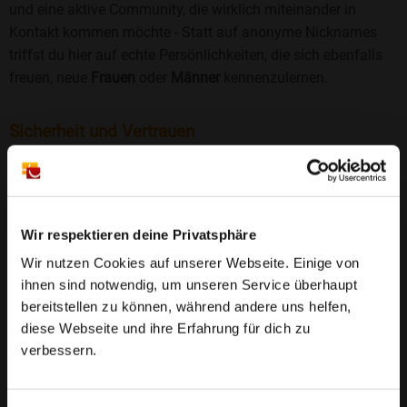
und eine aktive Community, die wirklich miteinander in
Kontakt kommen möchte - Statt auf anonyme Nicknames
triffst du hier auf echte Persönlichkeiten, die sich ebenfalls
freuen, neue
Frauen
oder
Männer
kennenzulernen.
Sicherheit und Vertrauen
Wir legen großen Wert auf Sicherheit und Datenschutz.
Jedes Profil wird manuell geprüft, und freiwillige
Echtheitschecks schaffen zusätzliches Vertrauen. Fake-
Profile und unangemessenes Verhalten haben bei uns keinen
Wir respektieren deine Privatsphäre
Platz.
Weiterlesen
Wir nutzen Cookies auf unserer Webseite. Einige von
ihnen sind notwendig, um unseren Service überhaupt
25 Jahre Erfahrung
: Seit 2000 bringt Bildkontakte
bereitstellen zu können, während andere uns helfen,
Menschen mit dem Wunsch nach einer
diese Webseite und ihre Erfahrung für dich zu
Partnerschaft zusammen. Dabei legen wir
verbessern.
großen Wert auf Sicherheit, Seriosität und eine
FAQ für Thalheim
vertrauensvolle Umgebung.