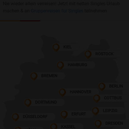
Nie wieder allein verreisen! Jetzt mit netten Singles Urlaub
machen & an
Gruppenreisen für Singles
teilnehmen
KIEL
ROSTOCK
HAMBURG
BREMEN
BERLIN
HANNOVER
COTTBUS
DORTMUND
LEIPZIG
ERFURT
DÜSSELDORF
DRESDEN
KASSEL