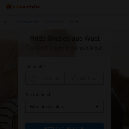
DE
Sachsen-Anhalt
Magdeburg
Wust
Finde Singles aus Wust
Über 4.610 Singles in Sachsen-Anhalt
Ich suche
einen Mann
eine Frau
Altersbereich
Bitte auswählen
JETZT SINGLES FINDEN