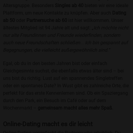
Altersgruppe. Besonders
Singles ab 40
bieten wir eine ideale
Plattform, um neue Kontakte zu knüpfen. Aber auch
Dating
ab 50
oder
Partnersuche ab 60
ist hier willkommen. Unser
ältestes Mitglied ist 94 Jahre alt und sagt:
„Ich möchte nicht
nur alte Freundinnen und Freunde wiederfinden, sondern
auch neue Freundschaften schließen... Ich bin gespannt auf
Begegnungen, die vielleicht außergewöhnlich sind.“
Egal, ob du in den besten Jahren bist oder einfach
Gleichgesinnte suchst, die ebenfalls etwas älter sind – bei
uns bist du richtig. Lust auf ein spannendes Singletreffen
oder ein spontanes Date? In Wust gibt es zahlreiche Orte, die
perfekt für das erste Kennenlernen sind. Ob ein Spaziergang
durch den Park, ein Besuch im Café oder auf dem
Wochenmarkt –
gemeinsam macht alles mehr Spaß
.
Online-Dating macht es dir leicht
Online-Dating vereinfacht die Partnersuche erheblich. Du