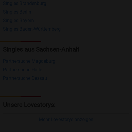
Singles Brandenburg
Matching-Spiel
: Matchen Sie täglich bis zu 100
Singles Berlin
Profile ohne zusätzliche Kosten. So können Sie
Singles Bayern
spielend neue Leute kennenlernen.
Singles Baden-Württemberg
Was macht Bildkontakte besonders?
Singles aus Sachsen-Anhalt
Kostenlose Kontaktfunktionen
: Im Gegensatz zu
Partnersuche Magdeburg
vielen anderen Singlebörsen bietet Bildkontakte
Partnersuche Halle
viele wichtige Funktionen zur Kontaktaufnahme
Partnersuche Dessau
kostenlos an.
Große Community
: Mit über 4 Millionen
Registrierungen haben Sie beste Chancen,
Unsere Lovestorys:
jemanden zu finden, der zu Ihnen passt.
Einfach und intuitiv
: Unsere Plattform ist
Mehr Lovestorys anzeigen
benutzerfreundlich gestaltet, sodass Sie sich voll