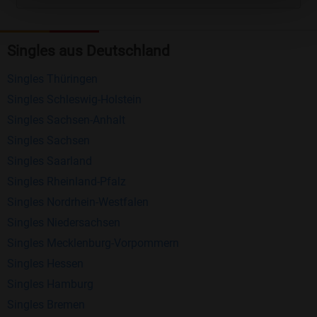
Kostenlose Funktionen bei Bildkontakte
Registrierung
: Erstellen Sie Ihr eigenes Profil
Singles aus Deutschland
kostenlos.
Singles Thüringen
Mitglieder finden
: Suchen Sie kostenlos nach
Singles Schleswig-Holstein
anderen Singles die zu Ihnen passen.
Singles Sachsen-Anhalt
Profile einsehen
: Sie können andere Profile
Singles Sachsen
inklusive des Profilbldes kostenlos ansehen.
Singles Saarland
Kostenloses Nachrichtensystem
: Alle wichtigen
Singles Rheinland-Pfalz
Funktionen des Nachrichtensystems sind völlig
Singles Nordrhein-Westfalen
kostenlos und ohne versteckte Kosten!
Singles Niedersachsen
Schreiben Sie kostenlos Nachrichten an
Singles Mecklenburg-Vorpommern
anderen Mitgliedern.
Singles Hessen
Singles Hamburg
Erhalten und beantworten Sie kostenlos
Singles Bremen
Nachrichten von anderen Mitgliedern.