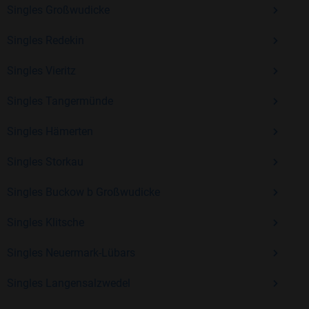
Singles Großwudicke
Singles Redekin
Mit Bildkontakte kannst du den nächsten Schritt wagen –
ohne Druck, aber mit viel Freude. Starte jetzt deine Reise und
Singles Vieritz
entdecke, wie schön es ist, jemanden zu finden, der wirklich
zu dir passt.
Singles Tangermünde
Singles Hämerten
Singles Storkau
Singles Buckow b Großwudicke
Singles Klitsche
Singles Neuermark-Lübars
Singles Langensalzwedel