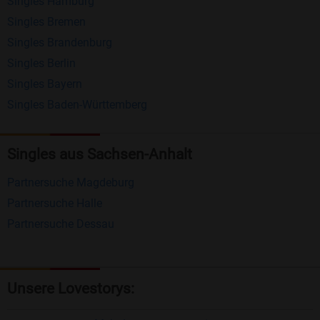
Singles Hamburg
Nachrichten von anderen Mitgliedern.
Singles Bremen
Matching-Spiel
: Matchen Sie täglich bis zu 100
Singles Brandenburg
Profile ohne zusätzliche Kosten. So können Sie
Singles Berlin
Singles Bayern
spielend neue Leute kennenlernen.
Singles Baden-Württemberg
Was macht Bildkontakte besonders?
Kostenlose Kontaktfunktionen
: Im Gegensatz zu
Singles aus Sachsen-Anhalt
vielen anderen Singlebörsen bietet Bildkontakte
Partnersuche Magdeburg
viele wichtige Funktionen zur Kontaktaufnahme
Partnersuche Halle
kostenlos an.
Partnersuche Dessau
Große Community
: Mit über 4 Millionen
Registrierungen haben Sie beste Chancen,
jemanden zu finden, der zu Ihnen passt.
Unsere Lovestorys:
Einfach und intuitiv
: Unsere Plattform ist