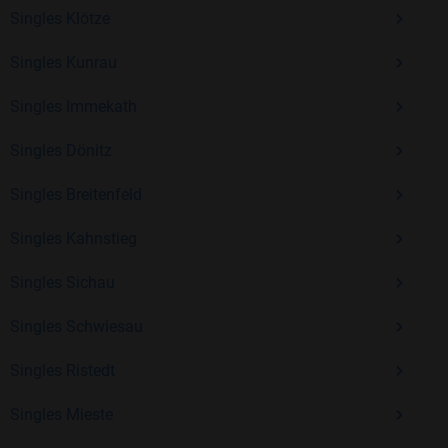
Kostenlos anmelden und neue Leute kennenlernen
Singles Klötze
Singles Kunrau
Mit Bildkontakte kannst du den nächsten Schritt wagen –
Singles Immekath
ohne Druck, aber mit viel Freude. Starte jetzt deine Reise und
entdecke, wie schön es ist, jemanden zu finden, der wirklich
Singles Dönitz
zu dir passt.
Singles Breitenfeld
Singles Kahnstieg
Singles Sichau
Singles Schwiesau
Singles Ristedt
Singles Mieste