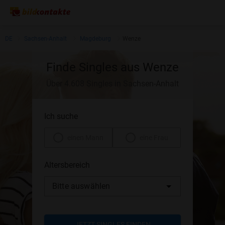
DE
Sachsen-Anhalt
Magdeburg
Wenze
Finde Singles aus Wenze
Über 4.608 Singles in Sachsen-Anhalt
Ich suche
einen Mann
eine Frau
Altersbereich
Bitte auswählen
JETZT SINGLES FINDEN