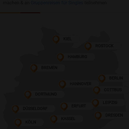
machen & an
Gruppenreisen für Singles
teilnehmen
KIEL
ROSTOCK
HAMBURG
BREMEN
BERLIN
HANNOVER
COTTBUS
DORTMUND
LEIPZIG
ERFURT
DÜSSELDORF
DRESDEN
KASSEL
KÖLN