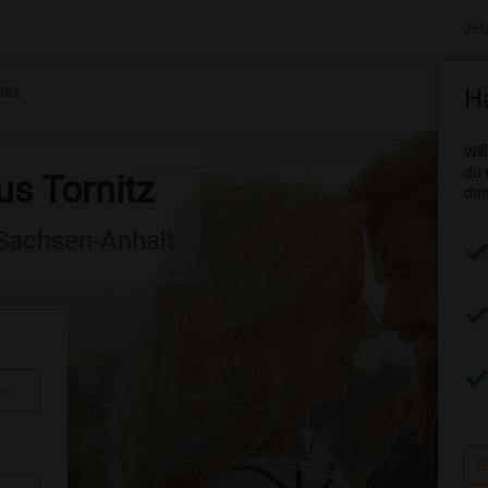
Jet
nitz
Ha
Wil
du 
us Tornitz
dam
 Sachsen-Anhalt
au
R