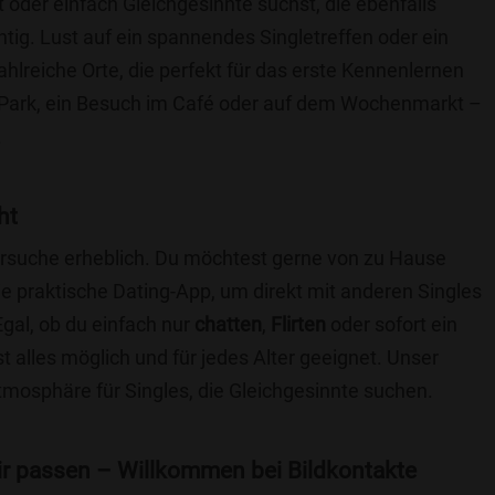
t oder einfach Gleichgesinnte suchst, die ebenfalls
chtig. Lust auf ein spannendes Singletreffen oder ein
ahlreiche Orte, die perfekt für das erste Kennenlernen
 Park, ein Besuch im Café oder auf dem Wochenmarkt –
.
ht
nersuche erheblich. Du möchtest gerne von zu Hause
e praktische Dating-App, um direkt mit anderen Singles
gal, ob du einfach nur
chatten
,
Flirten
oder sofort ein
t alles möglich und für jedes Alter geeignet. Unser
Atmosphäre für Singles, die Gleichgesinnte suchen.
 dir passen – Willkommen bei Bildkontakte