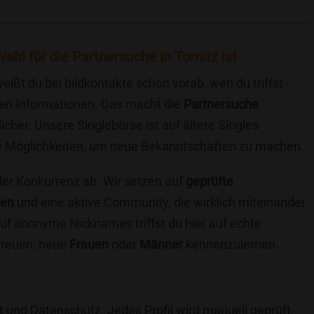
hl für die Partnersuche in Tornitz ist
eißt du bei bildkontakte schon vorab, wen du triffst -
chen Informationen. Das macht die
Partnersuche
icher. Unsere Singlebörse ist auf ältere Singles
iche Möglichkeiten, um neue Bekanntschaften zu machen.
 der Konkurrenz ab. Wir setzen auf
geprüfte
ten
und eine aktive Community, die wirklich miteinander
uf anonyme Nicknames triffst du hier auf echte
 freuen, neue
Frauen
oder
Männer
kennenzulernen.
t und Datenschutz. Jedes Profil wird manuell geprüft,