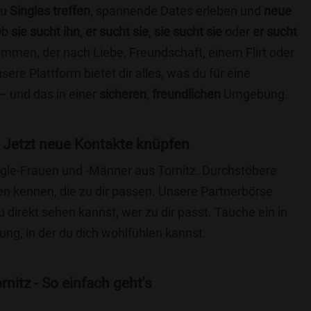
du
Singles treffen
, spannende Dates erleben und
neue
Ob
sie sucht ihn
,
er sucht sie
,
sie sucht sie
oder
er sucht
kommen, der nach Liebe, Freundschaft, einem Flirt oder
re Plattform bietet dir alles, was du für eine
– und das in einer
sicheren
,
freundlichen
Umgebung.
 Jetzt neue Kontakte knüpfen
ingle-Frauen und -Männer aus Tornitz. Durchstöbere
 kennen, die zu dir passen. Unsere Partnerbörse
du direkt sehen kannst, wer zu dir passt. Tauche ein in
ng, in der du dich wohlfühlen kannst.
nitz - So einfach geht's