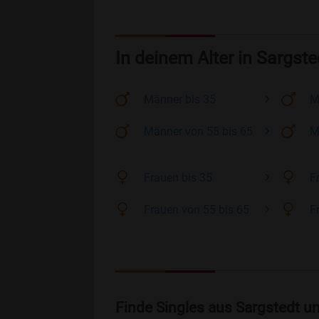
In deinem Alter in Sargste
Männer
bis 35
M
Männer
von 55 bis 65
M
Frauen
bis 35
F
Frauen
von 55 bis 65
F
Finde Singles aus Sargstedt u