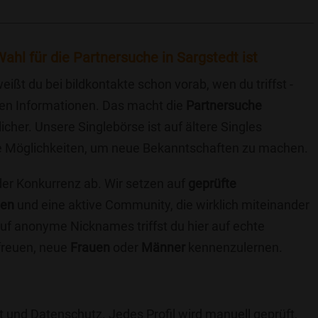
ahl für die Partnersuche in Sargstedt ist
eißt du bei bildkontakte schon vorab, wen du triffst -
chen Informationen. Das macht die
Partnersuche
icher. Unsere Singlebörse ist auf ältere Singles
iche Möglichkeiten, um neue Bekanntschaften zu machen.
 der Konkurrenz ab. Wir setzen auf
geprüfte
ten
und eine aktive Community, die wirklich miteinander
uf anonyme Nicknames triffst du hier auf echte
 freuen, neue
Frauen
oder
Männer
kennenzulernen.
t und Datenschutz. Jedes Profil wird manuell geprüft,