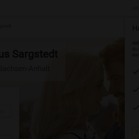
Jet
gstedt
Ha
Wil
du 
us Sargstedt
dam
 Sachsen-Anhalt
au
R