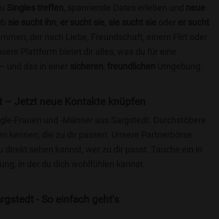
du
Singles treffen
, spannende Dates erleben und
neue
Ob
sie sucht ihn
,
er sucht sie
,
sie sucht sie
oder
er sucht
kommen, der nach Liebe, Freundschaft, einem Flirt oder
re Plattform bietet dir alles, was du für eine
– und das in einer
sicheren
,
freundlichen
Umgebung.
t – Jetzt neue Kontakte knüpfen
ingle-Frauen und -Männer aus Sargstedt. Durchstöbere
 kennen, die zu dir passen. Unsere Partnerbörse
du direkt sehen kannst, wer zu dir passt. Tauche ein in
ng, in der du dich wohlfühlen kannst.
gstedt - So einfach geht's