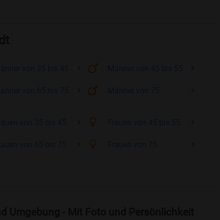
dt
änner
von 35 bis 45
Männer
von 45 bis 55
änner
von 65 bis 75
Männer
von 75
rauen
von 35 bis 45
Frauen
von 45 bis 55
rauen
von 65 bis 75
Frauen
von 75
nd Umgebung - Mit Foto und Persönlichkeit