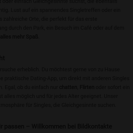
t oder einfach Gleichgesinnte suchst, die ebenfalls
chtig. Lust auf ein spannendes Singletreffen oder ein
 zahlreiche Orte, die perfekt für das erste
ang durch den Park, ein Besuch im Café oder auf dem
alles mehr Spaß
.
ht
nersuche erheblich. Du möchtest gerne von zu Hause
e praktische Dating-App, um direkt mit anderen Singles
. Egal, ob du einfach nur
chatten
,
Flirten
oder sofort ein
t alles möglich und für jedes Alter geeignet. Unser
Atmosphäre für Singles, die Gleichgesinnte suchen.
 dir passen – Willkommen bei Bildkontakte