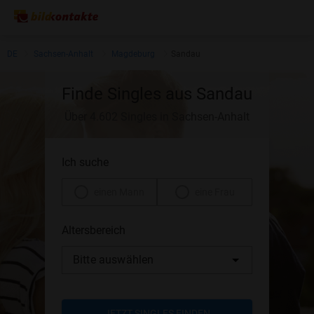
DE
Sachsen-Anhalt
Magdeburg
Sandau
Finde Singles aus Sandau
Über 4.602 Singles in Sachsen-Anhalt
Ich suche
einen Mann
eine Frau
Altersbereich
Bitte auswählen
JETZT SINGLES FINDEN