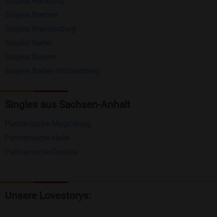
Singles Hamburg
Nachrichten von anderen Mitgliedern.
Singles Bremen
Matching-Spiel
: Matchen Sie täglich bis zu 100
Singles Brandenburg
Profile ohne zusätzliche Kosten. So können Sie
Singles Berlin
Singles Bayern
spielend neue Leute kennenlernen.
Singles Baden-Württemberg
Was macht Bildkontakte besonders?
Kostenlose Kontaktfunktionen
: Im Gegensatz zu
Singles aus Sachsen-Anhalt
vielen anderen Singlebörsen bietet Bildkontakte
Partnersuche Magdeburg
viele wichtige Funktionen zur Kontaktaufnahme
Partnersuche Halle
kostenlos an.
Partnersuche Dessau
Große Community
: Mit über 4 Millionen
Registrierungen haben Sie beste Chancen,
jemanden zu finden, der zu Ihnen passt.
Unsere Lovestorys:
Einfach und intuitiv
: Unsere Plattform ist