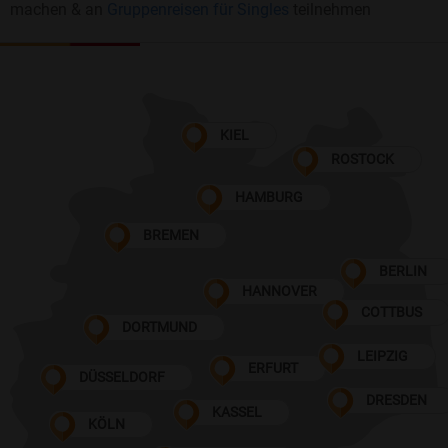
machen & an
Gruppenreisen für Singles
teilnehmen
KIEL
ROSTOCK
HAMBURG
BREMEN
BERLIN
HANNOVER
COTTBUS
DORTMUND
LEIPZIG
ERFURT
DÜSSELDORF
DRESDEN
KASSEL
KÖLN