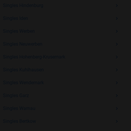
Kostenlos anmelden und neue Leute kennenlernen
Singles Hindenburg
Singles Iden
Mit Bildkontakte kannst du den nächsten Schritt wagen –
Singles Werben
ohne Druck, aber mit viel Freude. Starte jetzt deine Reise und
entdecke, wie schön es ist, jemanden zu finden, der wirklich
Singles Neuwerben
zu dir passt.
Singles Hohenberg-Krusemark
Singles Kuhlhausen
Singles Wendemark
Singles Garz
Singles Warnau
Singles Bertkow