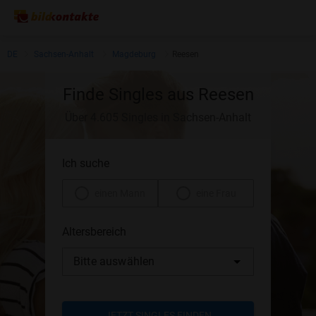
DE
Sachsen-Anhalt
Magdeburg
Reesen
Finde Singles aus Reesen
Über 4.605 Singles in Sachsen-Anhalt
Ich suche
einen Mann
eine Frau
Altersbereich
Bitte auswählen
JETZT SINGLES FINDEN