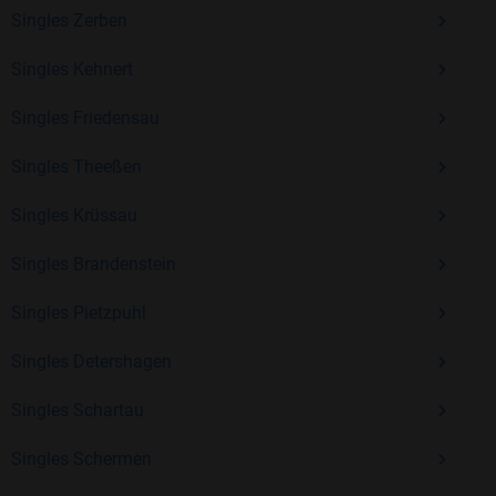
Kostenlos anmelden und neue Leute kennenlernen
Singles Zerben
Singles Kehnert
Mit Bildkontakte kannst du den nächsten Schritt wagen –
Singles Friedensau
ohne Druck, aber mit viel Freude. Starte jetzt deine Reise und
entdecke, wie schön es ist, jemanden zu finden, der wirklich
Singles Theeßen
zu dir passt.
Singles Krüssau
Singles Brandenstein
Singles Pietzpuhl
Singles Detershagen
Singles Schartau
Singles Schermen