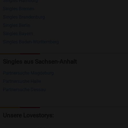
Singles Hamburg
Nachrichten von anderen Mitgliedern.
Singles Bremen
Matching-Spiel
: Matchen Sie täglich bis zu 100
Singles Brandenburg
Profile ohne zusätzliche Kosten. So können Sie
Singles Berlin
Singles Bayern
spielend neue Leute kennenlernen.
Singles Baden-Württemberg
Was macht Bildkontakte besonders?
Kostenlose Kontaktfunktionen
: Im Gegensatz zu
Singles aus Sachsen-Anhalt
vielen anderen Singlebörsen bietet Bildkontakte
Partnersuche Magdeburg
viele wichtige Funktionen zur Kontaktaufnahme
Partnersuche Halle
kostenlos an.
Partnersuche Dessau
Große Community
: Mit über 4 Millionen
Registrierungen haben Sie beste Chancen,
jemanden zu finden, der zu Ihnen passt.
Unsere Lovestorys:
Einfach und intuitiv
: Unsere Plattform ist