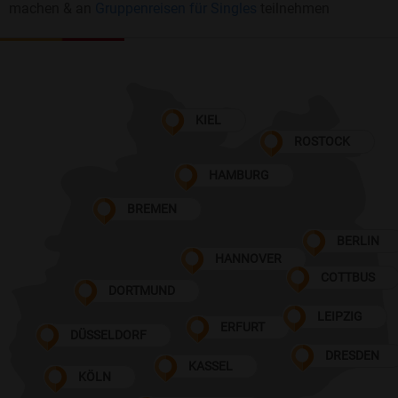
machen & an
Gruppenreisen für Singles
teilnehmen
KIEL
ROSTOCK
HAMBURG
BREMEN
BERLIN
HANNOVER
COTTBUS
DORTMUND
LEIPZIG
ERFURT
DÜSSELDORF
DRESDEN
KASSEL
KÖLN