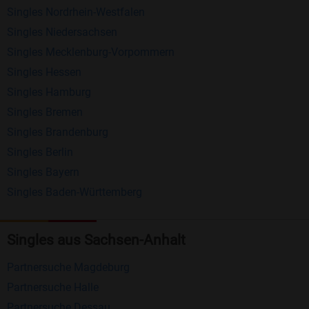
Singles Nordrhein-Westfalen
Schreiben Sie kostenlos Nachrichten an
Singles Niedersachsen
anderen Mitgliedern.
Singles Mecklenburg-Vorpommern
Erhalten und beantworten Sie kostenlos
Singles Hessen
Nachrichten von anderen Mitgliedern.
Singles Hamburg
Singles Bremen
Matching-Spiel
: Matchen Sie täglich bis zu 100
Singles Brandenburg
Profile ohne zusätzliche Kosten. So können Sie
Singles Berlin
spielend neue Leute kennenlernen.
Singles Bayern
Singles Baden-Württemberg
Was macht Bildkontakte besonders?
Kostenlose Kontaktfunktionen
: Im Gegensatz zu
Singles aus Sachsen-Anhalt
vielen anderen Singlebörsen bietet Bildkontakte
viele wichtige Funktionen zur Kontaktaufnahme
Partnersuche Magdeburg
kostenlos an.
Partnersuche Halle
Große Community
: Mit über 4 Millionen
Partnersuche Dessau