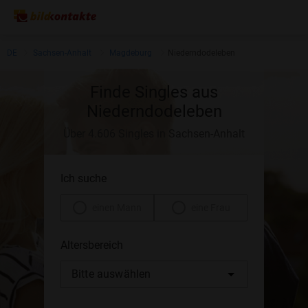
DE
Sachsen-Anhalt
Magdeburg
Niederndodeleben
Finde Singles aus
Niederndodeleben
Über 4.606 Singles in Sachsen-Anhalt
Ich suche
einen Mann
eine Frau
Altersbereich
Bitte auswählen