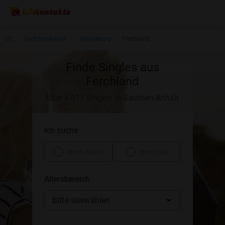
DE
Sachsen-Anhalt
Magdeburg
Ferchland
Finde Singles aus
Ferchland
Über 4.617 Singles in Sachsen-Anhalt
Ich suche
einen Mann
eine Frau
Altersbereich
Bitte auswählen