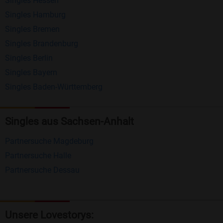
Singles Hessen
Erhalten und beantworten Sie kostenlos
Singles Hamburg
Nachrichten von anderen Mitgliedern.
Singles Bremen
Matching-Spiel
: Matchen Sie täglich bis zu 100
Singles Brandenburg
Profile ohne zusätzliche Kosten. So können Sie
Singles Berlin
Singles Bayern
spielend neue Leute kennenlernen.
Singles Baden-Württemberg
Was macht Bildkontakte besonders?
Kostenlose Kontaktfunktionen
: Im Gegensatz zu
Singles aus Sachsen-Anhalt
vielen anderen Singlebörsen bietet Bildkontakte
Partnersuche Magdeburg
viele wichtige Funktionen zur Kontaktaufnahme
Partnersuche Halle
kostenlos an.
Partnersuche Dessau
Große Community
: Mit über 4 Millionen
Registrierungen haben Sie beste Chancen,
jemanden zu finden, der zu Ihnen passt.
Unsere Lovestorys: