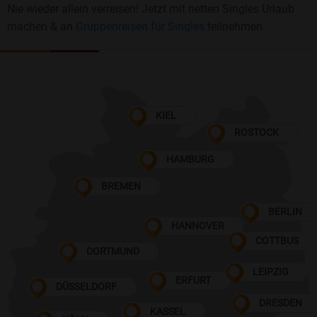
Nie wieder allein verreisen! Jetzt mit netten Singles Urlaub
machen & an
Gruppenreisen für Singles
teilnehmen
KIEL
ROSTOCK
HAMBURG
BREMEN
BERLIN
HANNOVER
COTTBUS
DORTMUND
LEIPZIG
ERFURT
DÜSSELDORF
DRESDEN
KASSEL