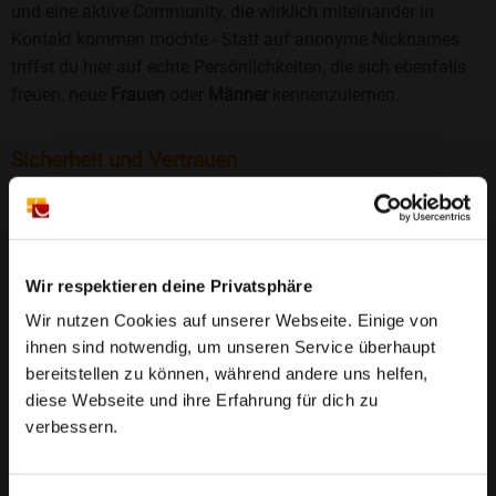
und eine aktive Community, die wirklich miteinander in
Kontakt kommen möchte - Statt auf anonyme Nicknames
triffst du hier auf echte Persönlichkeiten, die sich ebenfalls
freuen, neue
Frauen
oder
Männer
kennenzulernen.
Sicherheit und Vertrauen
Wir legen großen Wert auf Sicherheit und Datenschutz.
Jedes Profil wird manuell geprüft, und freiwillige
Echtheitschecks schaffen zusätzliches Vertrauen. Fake-
Profile und unangemessenes Verhalten haben bei uns keinen
Wir respektieren deine Privatsphäre
Platz.
Weiterlesen
Wir nutzen Cookies auf unserer Webseite. Einige von
ihnen sind notwendig, um unseren Service überhaupt
25 Jahre Erfahrung
: Seit 2000 bringt Bildkontakte
bereitstellen zu können, während andere uns helfen,
Menschen mit dem Wunsch nach einer
diese Webseite und ihre Erfahrung für dich zu
Partnerschaft zusammen. Dabei legen wir
verbessern.
großen Wert auf Sicherheit, Seriosität und eine
FAQ für Ferchland
vertrauensvolle Umgebung.