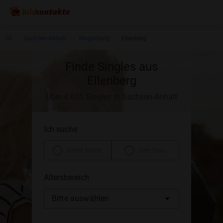
DE
Sachsen-Anhalt
Magdeburg
Ellenberg
Finde Singles aus
Ellenberg
Über 4.605 Singles in Sachsen-Anhalt
Ich suche
einen Mann
eine Frau
Altersbereich
Bitte auswählen