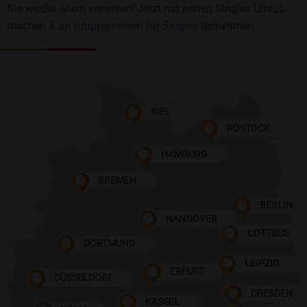
Nie wieder allein verreisen! Jetzt mit netten Singles Urlaub
machen & an
Gruppenreisen für Singles
teilnehmen
KIEL
ROSTOCK
HAMBURG
BREMEN
BERLIN
HANNOVER
COTTBUS
DORTMUND
LEIPZIG
ERFURT
DÜSSELDORF
DRESDEN
KASSEL