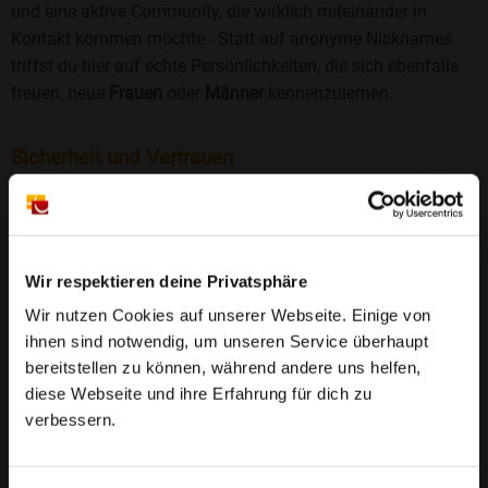
und eine aktive Community, die wirklich miteinander in
Kontakt kommen möchte - Statt auf anonyme Nicknames
triffst du hier auf echte Persönlichkeiten, die sich ebenfalls
freuen, neue
Frauen
oder
Männer
kennenzulernen.
Sicherheit und Vertrauen
Wir legen großen Wert auf Sicherheit und Datenschutz.
Jedes Profil wird manuell geprüft, und freiwillige
Echtheitschecks schaffen zusätzliches Vertrauen. Fake-
Profile und unangemessenes Verhalten haben bei uns keinen
Wir respektieren deine Privatsphäre
Platz.
Weiterlesen
Wir nutzen Cookies auf unserer Webseite. Einige von
ihnen sind notwendig, um unseren Service überhaupt
25 Jahre Erfahrung
: Seit 2000 bringt Bildkontakte
bereitstellen zu können, während andere uns helfen,
Menschen mit dem Wunsch nach einer
diese Webseite und ihre Erfahrung für dich zu
Partnerschaft zusammen. Dabei legen wir
verbessern.
großen Wert auf Sicherheit, Seriosität und eine
FAQ für Ellenberg
vertrauensvolle Umgebung.