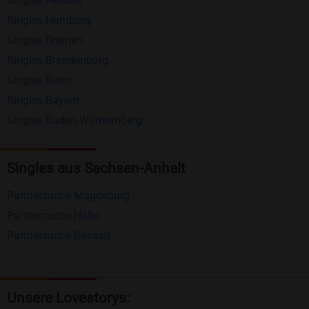
Singles Hessen
Erhalten und beantworten Sie kostenlos
Singles Hamburg
Nachrichten von anderen Mitgliedern.
Singles Bremen
Matching-Spiel
: Matchen Sie täglich bis zu 100
Singles Brandenburg
Profile ohne zusätzliche Kosten. So können Sie
Singles Berlin
Singles Bayern
spielend neue Leute kennenlernen.
Singles Baden-Württemberg
Was macht Bildkontakte besonders?
Kostenlose Kontaktfunktionen
: Im Gegensatz zu
Singles aus Sachsen-Anhalt
vielen anderen Singlebörsen bietet Bildkontakte
Partnersuche Magdeburg
viele wichtige Funktionen zur Kontaktaufnahme
Partnersuche Halle
kostenlos an.
Partnersuche Dessau
Große Community
: Mit über 4 Millionen
Registrierungen haben Sie beste Chancen,
jemanden zu finden, der zu Ihnen passt.
Unsere Lovestorys: