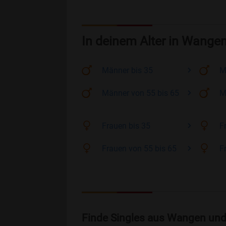
In deinem Alter in Wange
Männer
bis 35
M
Männer
von 55 bis 65
M
Frauen
bis 35
F
Frauen
von 55 bis 65
F
Finde Singles aus Wangen und