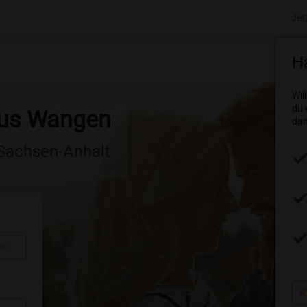
Jet
Ha
Wil
du 
aus Wangen
dam
 Sachsen-Anhalt
au
R