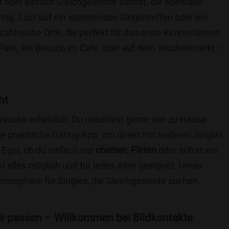
t oder einfach Gleichgesinnte suchst, die ebenfalls
chtig. Lust auf ein spannendes Singletreffen oder ein
ahlreiche Orte, die perfekt für das erste Kennenlernen
 Park, ein Besuch im Café oder auf dem Wochenmarkt –
.
ht
nersuche erheblich. Du möchtest gerne von zu Hause
e praktische Dating-App, um direkt mit anderen Singles
Egal, ob du einfach nur
chatten
,
Flirten
oder sofort ein
t alles möglich und für jedes Alter geeignet. Unser
Atmosphäre für Singles, die Gleichgesinnte suchen.
 dir passen – Willkommen bei Bildkontakte