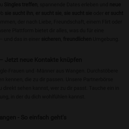
du
Singles treffen
, spannende Dates erleben und
neue
Ob
sie sucht ihn
,
er sucht sie
,
sie sucht sie
oder
er sucht
kommen, der nach Liebe, Freundschaft, einem Flirt oder
re Plattform bietet dir alles, was du für eine
– und das in einer
sicheren
,
freundlichen
Umgebung.
 Jetzt neue Kontakte knüpfen
Single-Frauen und -Männer aus Wangen. Durchstöbere
 kennen, die zu dir passen. Unsere Partnerbörse
du direkt sehen kannst, wer zu dir passt. Tauche ein in
ng, in der du dich wohlfühlen kannst.
ngen - So einfach geht's