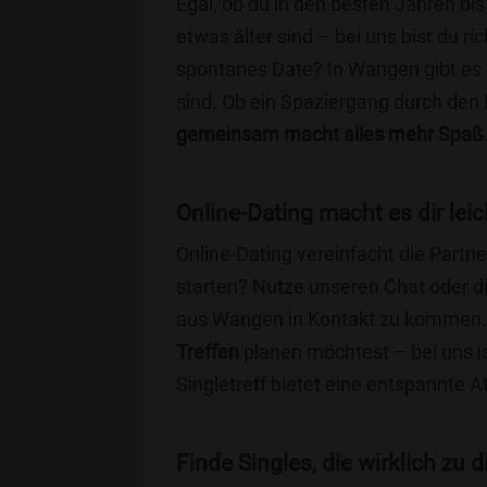
Egal, ob du in den besten Jahren bis
etwas älter sind – bei uns bist du ri
spontanes Date? In Wangen gibt es z
sind. Ob ein Spaziergang durch den
gemeinsam macht alles mehr Spaß
Online-Dating macht es dir leic
Online-Dating vereinfacht die Part
starten? Nutze unseren Chat oder di
aus Wangen in Kontakt zu kommen. 
Treffen
planen möchtest – bei uns is
Singletreff bietet eine entspannte 
Finde Singles, die wirklich zu