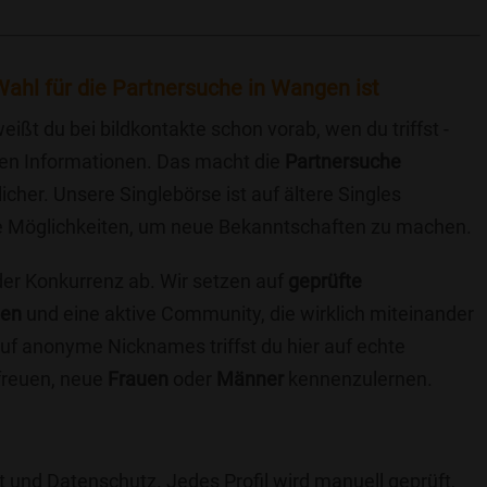
ahl für die Partnersuche in Wangen ist
eißt du bei bildkontakte schon vorab, wen du triffst -
chen Informationen. Das macht die
Partnersuche
icher. Unsere Singlebörse ist auf ältere Singles
iche Möglichkeiten, um neue Bekanntschaften zu machen.
 der Konkurrenz ab. Wir setzen auf
geprüfte
ten
und eine aktive Community, die wirklich miteinander
uf anonyme Nicknames triffst du hier auf echte
 freuen, neue
Frauen
oder
Männer
kennenzulernen.
t und Datenschutz. Jedes Profil wird manuell geprüft,