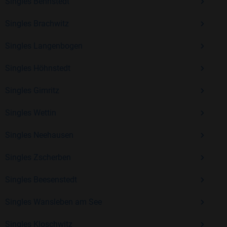
Erfahrung und vielen positiven Bewertungen.
Singles Bennstedt
Kostenlos anmelden und neue Leute kennenlernen
Singles Brachwitz
Singles Langenbogen
Mit Bildkontakte kannst du den nächsten Schritt wagen –
Singles Höhnstedt
ohne Druck, aber mit viel Freude. Starte jetzt deine Reise und
entdecke, wie schön es ist, jemanden zu finden, der wirklich
Singles Gimritz
zu dir passt.
Singles Wettin
Singles Neehausen
Singles Zscherben
Singles Beesenstedt
Singles Wansleben am See
Singles Kloschwitz