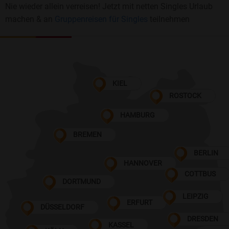
Nie wieder allein verreisen! Jetzt mit netten Singles Urlaub
machen & an
Gruppenreisen für Singles
teilnehmen
KIEL
ROSTOCK
HAMBURG
BREMEN
BERLIN
HANNOVER
COTTBUS
DORTMUND
LEIPZIG
ERFURT
DÜSSELDORF
DRESDEN
KASSEL