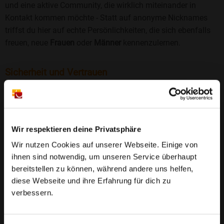
und eine aktive Community, die wirklich miteinander in
Kontakt kommen möchte - Statt auf anonyme Nicknames
triffst du hier auf echte Persönlichkeiten, die sich ebenfalls
freuen, neue
Frauen
oder
Männer
kennenzulernen.
Sicherheit und Vertrauen
Wir legen großen Wert auf Sicherheit und Datenschutz.
Jedes Profil wird manuell geprüft, und freiwillige
Echtheitschecks schaffen zusätzliches Vertrauen. Fake-
Profile und unangemessenes Verhalten haben bei uns keinen
Wir respektieren deine Privatsphäre
Platz.
Weiterlesen
Wir nutzen Cookies auf unserer Webseite. Einige von
ihnen sind notwendig, um unseren Service überhaupt
25 Jahre Erfahrung
: Seit 2000 bringt Bildkontakte
bereitstellen zu können, während andere uns helfen,
Menschen mit dem Wunsch nach einer
diese Webseite und ihre Erfahrung für dich zu
Partnerschaft zusammen. Dabei legen wir
verbessern.
großen Wert auf Sicherheit, Seriosität und eine
FAQ für Quillschina
vertrauensvolle Umgebung.