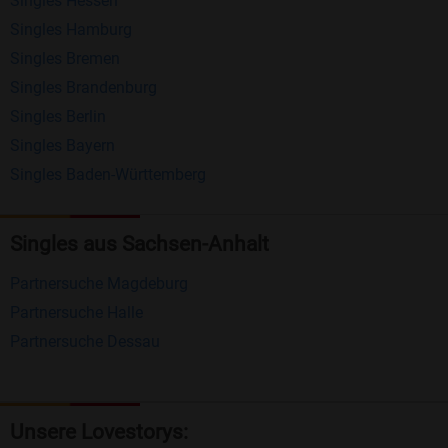
Singles Hessen
Erhalten und beantworten Sie kostenlos
Singles Hamburg
Nachrichten von anderen Mitgliedern.
Singles Bremen
Matching-Spiel
: Matchen Sie täglich bis zu 100
Singles Brandenburg
Profile ohne zusätzliche Kosten. So können Sie
Singles Berlin
Singles Bayern
spielend neue Leute kennenlernen.
Singles Baden-Württemberg
Was macht Bildkontakte besonders?
Kostenlose Kontaktfunktionen
: Im Gegensatz zu
Singles aus Sachsen-Anhalt
vielen anderen Singlebörsen bietet Bildkontakte
Partnersuche Magdeburg
viele wichtige Funktionen zur Kontaktaufnahme
Partnersuche Halle
kostenlos an.
Partnersuche Dessau
Große Community
: Mit über 4 Millionen
Registrierungen haben Sie beste Chancen,
jemanden zu finden, der zu Ihnen passt.
Unsere Lovestorys: