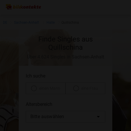
DE
Sachsen-Anhalt
Halle
Quillschina
Finde Singles aus
Quillschina
Über 4.624 Singles in Sachsen-Anhalt
Ich suche
einen Mann
eine Frau
Altersbereich
Bitte auswählen