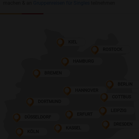
machen & an
Gruppenreisen für Singles
teilnehmen
KIEL
ROSTOCK
HAMBURG
BREMEN
BERLIN
HANNOVER
COTTBUS
DORTMUND
LEIPZIG
ERFURT
DÜSSELDORF
DRESDEN
KASSEL
KÖLN