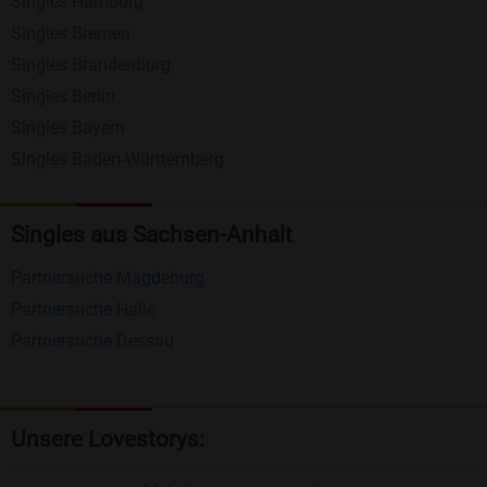
Singles Hamburg
Nachrichten von anderen Mitgliedern.
Singles Bremen
Matching-Spiel
: Matchen Sie täglich bis zu 100
Singles Brandenburg
Profile ohne zusätzliche Kosten. So können Sie
Singles Berlin
Singles Bayern
spielend neue Leute kennenlernen.
Singles Baden-Württemberg
Was macht Bildkontakte besonders?
Kostenlose Kontaktfunktionen
: Im Gegensatz zu
Singles aus Sachsen-Anhalt
vielen anderen Singlebörsen bietet Bildkontakte
Partnersuche Magdeburg
viele wichtige Funktionen zur Kontaktaufnahme
Partnersuche Halle
kostenlos an.
Partnersuche Dessau
Große Community
: Mit über 4 Millionen
Registrierungen haben Sie beste Chancen,
jemanden zu finden, der zu Ihnen passt.
Unsere Lovestorys:
Einfach und intuitiv
: Unsere Plattform ist