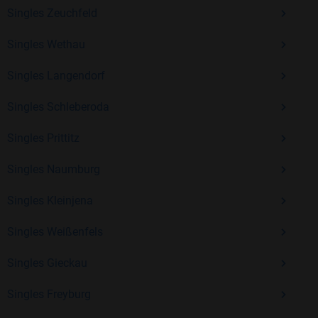
Kostenlos anmelden und neue Leute kennenlernen
Singles Zeuchfeld
Singles Wethau
Mit Bildkontakte kannst du den nächsten Schritt wagen –
Singles Langendorf
ohne Druck, aber mit viel Freude. Starte jetzt deine Reise und
entdecke, wie schön es ist, jemanden zu finden, der wirklich
Singles Schleberoda
zu dir passt.
Singles Prittitz
Singles Naumburg
Singles Kleinjena
Singles Weißenfels
Singles Gieckau
Singles Freyburg