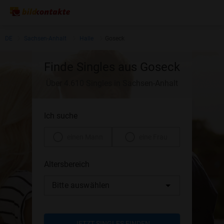
DE
Sachsen-Anhalt
Halle
Goseck
Finde Singles aus Goseck
Über 4.610 Singles in Sachsen-Anhalt
Ich suche
einen Mann
eine Frau
Altersbereich
Bitte auswählen
JETZT SINGLES FINDEN