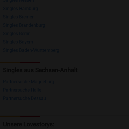
Singles Hessen
Erhalten und beantworten Sie kostenlos
Singles Hamburg
Nachrichten von anderen Mitgliedern.
Singles Bremen
Matching-Spiel
: Matchen Sie täglich bis zu 100
Singles Brandenburg
Profile ohne zusätzliche Kosten. So können Sie
Singles Berlin
Singles Bayern
spielend neue Leute kennenlernen.
Singles Baden-Württemberg
Was macht Bildkontakte besonders?
Kostenlose Kontaktfunktionen
: Im Gegensatz zu
Singles aus Sachsen-Anhalt
vielen anderen Singlebörsen bietet Bildkontakte
Partnersuche Magdeburg
viele wichtige Funktionen zur Kontaktaufnahme
Partnersuche Halle
kostenlos an.
Partnersuche Dessau
Große Community
: Mit über 4 Millionen
Registrierungen haben Sie beste Chancen,
jemanden zu finden, der zu Ihnen passt.
Unsere Lovestorys: