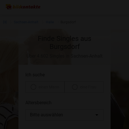
DE
Sachsen-Anhalt
Halle
Burgsdorf
Finde Singles aus
Burgsdorf
Über 4.602 Singles in Sachsen-Anhalt
Ich suche
einen Mann
eine Frau
Altersbereich
Bitte auswählen