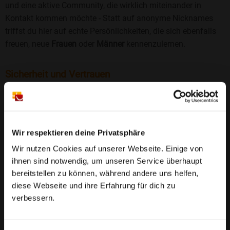
und eine aktive Community, die wirklich miteinander in
Kontakt kommen möchte - Statt auf anonyme Nicknames
triffst du hier auf echte Persönlichkeiten, die sich ebenfalls
freuen, neue
Frauen
oder
Männer
kennenzulernen.
Sicherheit und Vertrauen
Wir legen großen Wert auf Sicherheit und Datenschutz.
Jedes Profil wird manuell geprüft, und freiwillige
Echtheitschecks schaffen zusätzliches Vertrauen. Fake-
Profile und unangemessenes Verhalten haben bei uns keinen
Wir respektieren deine Privatsphäre
Platz.
Weiterlesen
Wir nutzen Cookies auf unserer Webseite. Einige von
ihnen sind notwendig, um unseren Service überhaupt
25 Jahre Erfahrung
: Seit 2000 bringt Bildkontakte
bereitstellen zu können, während andere uns helfen,
Menschen mit dem Wunsch nach einer
diese Webseite und ihre Erfahrung für dich zu
Partnerschaft zusammen. Dabei legen wir
verbessern.
großen Wert auf Sicherheit, Seriosität und eine
FAQ für Burgsdorf
vertrauensvolle Umgebung.