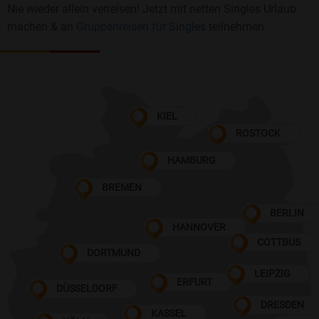
Nie wieder allein verreisen! Jetzt mit netten Singles Urlaub
machen & an
Gruppenreisen für Singles
teilnehmen
KIEL
ROSTOCK
HAMBURG
BREMEN
BERLIN
HANNOVER
COTTBUS
DORTMUND
LEIPZIG
ERFURT
DÜSSELDORF
DRESDEN
KASSEL