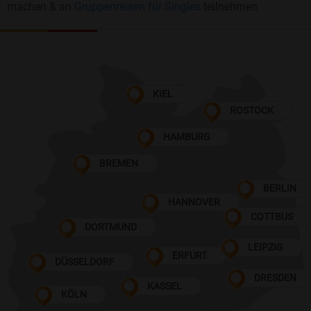
machen & an
Gruppenreisen für Singles
teilnehmen
KIEL
ROSTOCK
HAMBURG
BREMEN
BERLIN
HANNOVER
COTTBUS
DORTMUND
LEIPZIG
ERFURT
DÜSSELDORF
DRESDEN
KASSEL
KÖLN