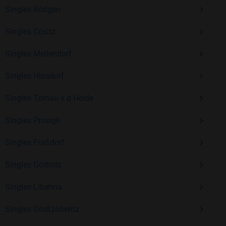
Kostenlos anmelden und neue Leute kennenlernen
Singles Rödgen
Singles Cösitz
Mit Bildkontakte kannst du den nächsten Schritt wagen –
Singles Meilendorf
ohne Druck, aber mit viel Freude. Starte jetzt deine Reise und
entdecke, wie schön es ist, jemanden zu finden, der wirklich
Singles Hinsdorf
zu dir passt.
Singles Tornau v d Heide
Singles Prosigk
Singles Fraßdorf
Singles Göttnitz
Singles Libehna
Singles Großzöberitz