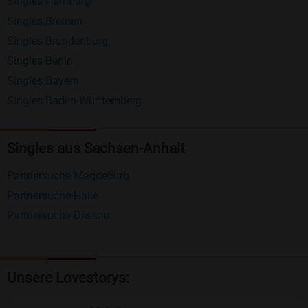
Singles Hamburg
Nachrichten von anderen Mitgliedern.
Singles Bremen
Matching-Spiel
: Matchen Sie täglich bis zu 100
Singles Brandenburg
Profile ohne zusätzliche Kosten. So können Sie
Singles Berlin
Singles Bayern
spielend neue Leute kennenlernen.
Singles Baden-Württemberg
Was macht Bildkontakte besonders?
Kostenlose Kontaktfunktionen
: Im Gegensatz zu
Singles aus Sachsen-Anhalt
vielen anderen Singlebörsen bietet Bildkontakte
Partnersuche Magdeburg
viele wichtige Funktionen zur Kontaktaufnahme
Partnersuche Halle
kostenlos an.
Partnersuche Dessau
Große Community
: Mit über 4 Millionen
Registrierungen haben Sie beste Chancen,
jemanden zu finden, der zu Ihnen passt.
Unsere Lovestorys:
Einfach und intuitiv
: Unsere Plattform ist