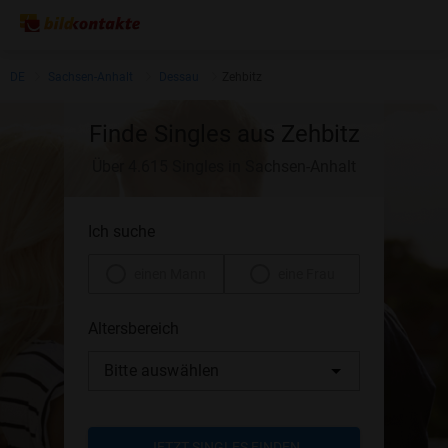
DE
Sachsen-Anhalt
Dessau
Zehbitz
Finde Singles aus Zehbitz
Über 4.615 Singles in Sachsen-Anhalt
Ich suche
einen Mann
eine Frau
Altersbereich
Bitte auswählen
JETZT SINGLES FINDEN