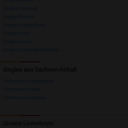
Singles Hessen
Erhalten und beantworten Sie kostenlos
Singles Hamburg
Nachrichten von anderen Mitgliedern.
Singles Bremen
Matching-Spiel
: Matchen Sie täglich bis zu 100
Singles Brandenburg
Profile ohne zusätzliche Kosten. So können Sie
Singles Berlin
Singles Bayern
spielend neue Leute kennenlernen.
Singles Baden-Württemberg
Was macht Bildkontakte besonders?
Kostenlose Kontaktfunktionen
: Im Gegensatz zu
Singles aus Sachsen-Anhalt
vielen anderen Singlebörsen bietet Bildkontakte
Partnersuche Magdeburg
viele wichtige Funktionen zur Kontaktaufnahme
Partnersuche Halle
kostenlos an.
Partnersuche Dessau
Große Community
: Mit über 4 Millionen
Registrierungen haben Sie beste Chancen,
jemanden zu finden, der zu Ihnen passt.
Unsere Lovestorys: