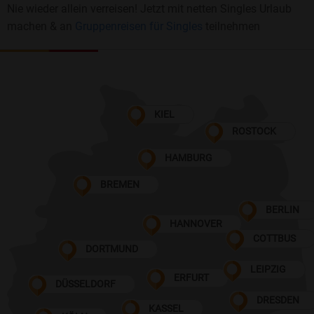
Nie wieder allein verreisen! Jetzt mit netten Singles Urlaub
machen & an
Gruppenreisen für Singles
teilnehmen
KIEL
ROSTOCK
HAMBURG
BREMEN
BERLIN
HANNOVER
COTTBUS
DORTMUND
LEIPZIG
ERFURT
DÜSSELDORF
DRESDEN
KASSEL