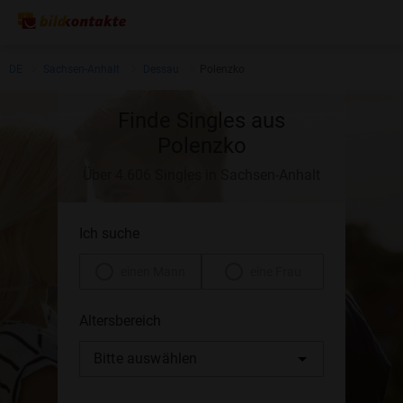
DE
Sachsen-Anhalt
Dessau
Polenzko
Finde Singles aus
Polenzko
Über 4.606 Singles in Sachsen-Anhalt
Ich suche
einen Mann
eine Frau
Altersbereich
Bitte auswählen