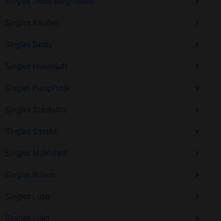
Erfahrung und vielen positiven Bewertungen.
Singles Jeber-Bergfrieden
Kostenlos anmelden und neue Leute kennenlernen
Singles Reuden
Singles Deetz
Mit Bildkontakte kannst du den nächsten Schritt wagen –
Singles Hundeluft
ohne Druck, aber mit viel Freude. Starte jetzt deine Reise und
entdecke, wie schön es ist, jemanden zu finden, der wirklich
Singles Pulspforde
zu dir passt.
Singles Stackelitz
Singles Streetz
Singles Mühlstedt
Singles Bräsen
Singles Luso
Singles Luko