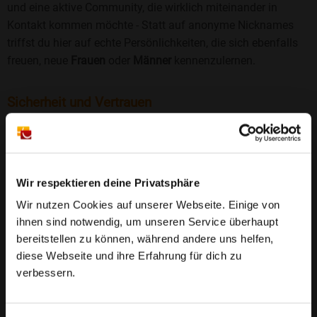
und eine aktive Community, die wirklich miteinander in
Kontakt kommen möchte - Statt auf anonyme Nicknames
triffst du hier auf echte Persönlichkeiten, die sich ebenfalls
freuen, neue
Frauen
oder
Männer
kennenzulernen.
Sicherheit und Vertrauen
Wir legen großen Wert auf Sicherheit und Datenschutz.
Jedes Profil wird manuell geprüft, und freiwillige
Echtheitschecks schaffen zusätzliches Vertrauen. Fake-
Profile und unangemessenes Verhalten haben bei uns keinen
Wir respektieren deine Privatsphäre
Platz.
Weiterlesen
Wir nutzen Cookies auf unserer Webseite. Einige von
ihnen sind notwendig, um unseren Service überhaupt
25 Jahre Erfahrung
: Seit 2000 bringt Bildkontakte
bereitstellen zu können, während andere uns helfen,
Menschen mit dem Wunsch nach einer
diese Webseite und ihre Erfahrung für dich zu
Partnerschaft zusammen. Dabei legen wir
verbessern.
großen Wert auf Sicherheit, Seriosität und eine
FAQ für Polenzko
vertrauensvolle Umgebung.