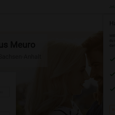
Jet
Ha
Wil
du 
aus Meuro
dam
 Sachsen-Anhalt
au
R