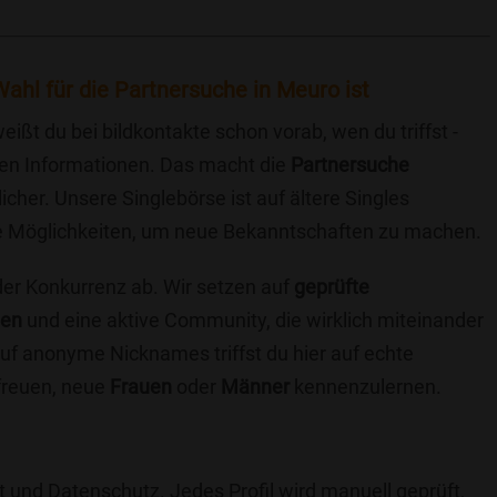
ahl für die Partnersuche in Meuro ist
eißt du bei bildkontakte schon vorab, wen du triffst -
chen Informationen. Das macht die
Partnersuche
icher. Unsere Singlebörse ist auf ältere Singles
iche Möglichkeiten, um neue Bekanntschaften zu machen.
 der Konkurrenz ab. Wir setzen auf
geprüfte
ten
und eine aktive Community, die wirklich miteinander
uf anonyme Nicknames triffst du hier auf echte
 freuen, neue
Frauen
oder
Männer
kennenzulernen.
t und Datenschutz. Jedes Profil wird manuell geprüft,