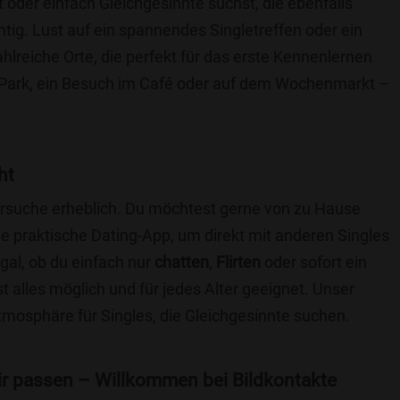
t oder einfach Gleichgesinnte suchst, die ebenfalls
chtig. Lust auf ein spannendes Singletreffen oder ein
hlreiche Orte, die perfekt für das erste Kennenlernen
 Park, ein Besuch im Café oder auf dem Wochenmarkt –
.
ht
nersuche erheblich. Du möchtest gerne von zu Hause
e praktische Dating-App, um direkt mit anderen Singles
al, ob du einfach nur
chatten
,
Flirten
oder sofort ein
t alles möglich und für jedes Alter geeignet. Unser
Atmosphäre für Singles, die Gleichgesinnte suchen.
 dir passen – Willkommen bei Bildkontakte