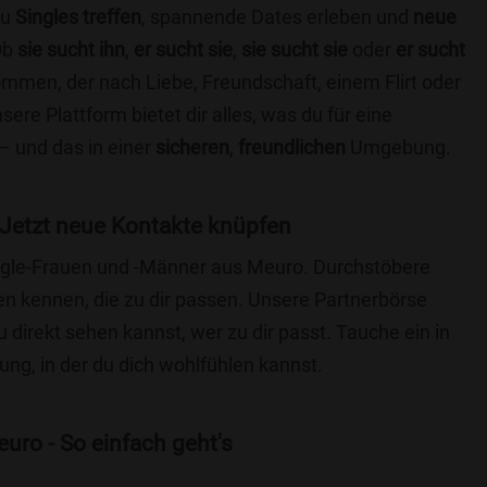
du
Singles treffen
, spannende Dates erleben und
neue
Ob
sie sucht ihn
,
er sucht sie
,
sie sucht sie
oder
er sucht
kommen, der nach Liebe, Freundschaft, einem Flirt oder
re Plattform bietet dir alles, was du für eine
– und das in einer
sicheren
,
freundlichen
Umgebung.
Jetzt neue Kontakte knüpfen
Single-Frauen und -Männer aus Meuro. Durchstöbere
 kennen, die zu dir passen. Unsere Partnerbörse
du direkt sehen kannst, wer zu dir passt. Tauche ein in
ng, in der du dich wohlfühlen kannst.
uro - So einfach geht's