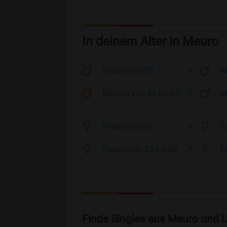
In deinem Alter in Meuro
Männer
bis 35
M
Männer
von 55 bis 65
M
Frauen
bis 35
F
Frauen
von 55 bis 65
F
Finde Singles aus Meuro und 