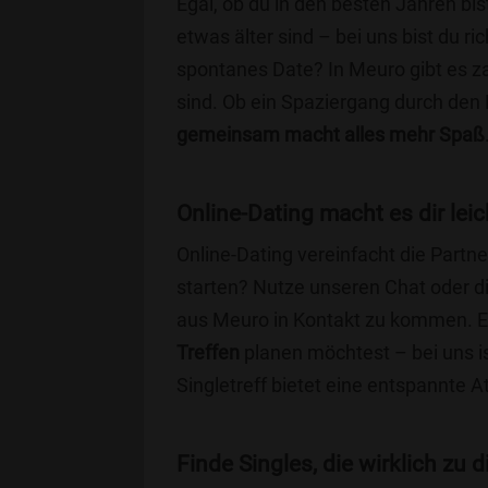
Egal, ob du in den besten Jahren bis
etwas älter sind – bei uns bist du ri
spontanes Date? In Meuro gibt es za
sind. Ob ein Spaziergang durch den
gemeinsam macht alles mehr Spaß
Online-Dating macht es dir leic
Online-Dating vereinfacht die Part
starten? Nutze unseren Chat oder di
aus Meuro in Kontakt zu kommen. Eg
Treffen
planen möchtest – bei uns is
Singletreff bietet eine entspannte 
Finde Singles, die wirklich zu