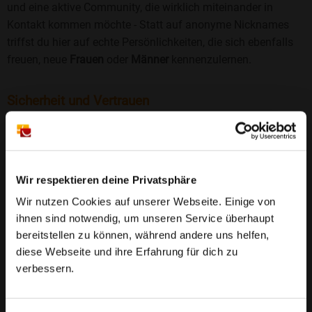
und eine aktive Community, die wirklich miteinander in
Kontakt kommen möchte - Statt auf anonyme Nicknames
triffst du hier auf echte Persönlichkeiten, die sich ebenfalls
freuen, neue
Frauen
oder
Männer
kennenzulernen.
Sicherheit und Vertrauen
Wir legen großen Wert auf Sicherheit und Datenschutz.
Jedes Profil wird manuell geprüft, und freiwillige
Echtheitschecks schaffen zusätzliches Vertrauen. Fake-
Profile und unangemessenes Verhalten haben bei uns keinen
Wir respektieren deine Privatsphäre
Platz.
Weiterlesen
Wir nutzen Cookies auf unserer Webseite. Einige von
ihnen sind notwendig, um unseren Service überhaupt
25 Jahre Erfahrung
: Seit 2000 bringt Bildkontakte
bereitstellen zu können, während andere uns helfen,
Menschen mit dem Wunsch nach einer
diese Webseite und ihre Erfahrung für dich zu
Partnerschaft zusammen. Dabei legen wir
verbessern.
großen Wert auf Sicherheit, Seriosität und eine
FAQ für Kleinzerbst
vertrauensvolle Umgebung.