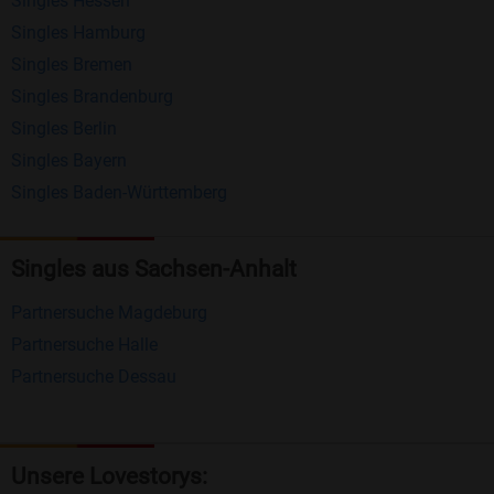
Singles Hessen
Erhalten und beantworten Sie kostenlos
Singles Hamburg
Nachrichten von anderen Mitgliedern.
Singles Bremen
Matching-Spiel
: Matchen Sie täglich bis zu 100
Singles Brandenburg
Profile ohne zusätzliche Kosten. So können Sie
Singles Berlin
Singles Bayern
spielend neue Leute kennenlernen.
Singles Baden-Württemberg
Was macht Bildkontakte besonders?
Kostenlose Kontaktfunktionen
: Im Gegensatz zu
Singles aus Sachsen-Anhalt
vielen anderen Singlebörsen bietet Bildkontakte
Partnersuche Magdeburg
viele wichtige Funktionen zur Kontaktaufnahme
Partnersuche Halle
kostenlos an.
Partnersuche Dessau
Große Community
: Mit über 4 Millionen
Registrierungen haben Sie beste Chancen,
jemanden zu finden, der zu Ihnen passt.
Unsere Lovestorys: