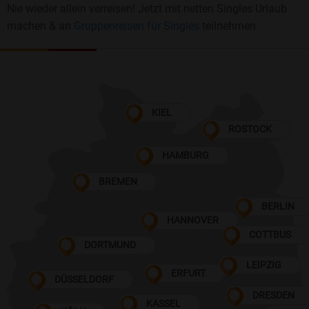
Nie wieder allein verreisen! Jetzt mit netten Singles Urlaub
machen & an
Gruppenreisen für Singles
teilnehmen
KIEL
ROSTOCK
HAMBURG
BREMEN
BERLIN
HANNOVER
COTTBUS
DORTMUND
LEIPZIG
ERFURT
DÜSSELDORF
DRESDEN
KASSEL