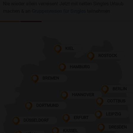
Nie wieder allein verreisen! Jetzt mit netten Singles Urlaub
machen & an
Gruppenreisen für Singles
teilnehmen
KIEL
ROSTOCK
HAMBURG
BREMEN
BERLIN
HANNOVER
COTTBUS
DORTMUND
LEIPZIG
ERFURT
DÜSSELDORF
DRESDEN
KASSEL