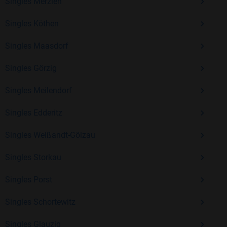
Erfahrung und vielen positiven Bewertungen.
Singles Merzien
Kostenlos anmelden und neue Leute kennenlernen
Singles Köthen
Singles Maasdorf
Mit Bildkontakte kannst du den nächsten Schritt wagen –
Singles Görzig
ohne Druck, aber mit viel Freude. Starte jetzt deine Reise und
entdecke, wie schön es ist, jemanden zu finden, der wirklich
Singles Meilendorf
zu dir passt.
Singles Edderitz
Singles Weißandt-Gölzau
Singles Storkau
Singles Porst
Singles Schortewitz
Singles Glauzig