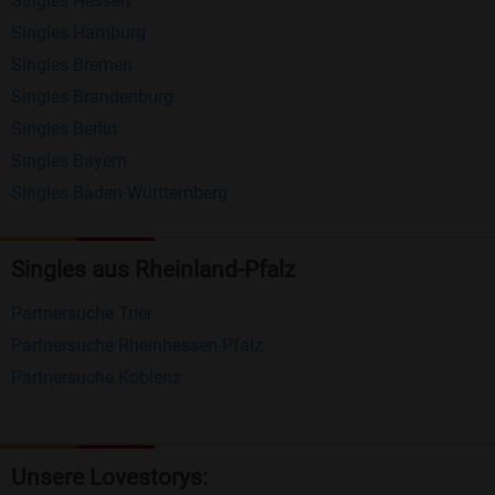
Singles Hessen
Erhalten und beantworten Sie kostenlos
Singles Hamburg
Nachrichten von anderen Mitgliedern.
Singles Bremen
Matching-Spiel
: Matchen Sie täglich bis zu 100
Singles Brandenburg
Profile ohne zusätzliche Kosten. So können Sie
Singles Berlin
Singles Bayern
spielend neue Leute kennenlernen.
Singles Baden-Württemberg
Was macht Bildkontakte besonders?
Kostenlose Kontaktfunktionen
: Im Gegensatz zu
Singles aus Rheinland-Pfalz
vielen anderen Singlebörsen bietet Bildkontakte
Partnersuche Trier
viele wichtige Funktionen zur Kontaktaufnahme
Partnersuche Rheinhessen-Pfalz
kostenlos an.
Partnersuche Koblenz
Große Community
: Mit über 4 Millionen
Registrierungen haben Sie beste Chancen,
jemanden zu finden, der zu Ihnen passt.
Unsere Lovestorys: