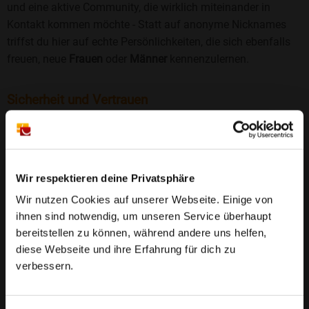
und eine aktive Community, die wirklich miteinander in
Kontakt kommen möchte - Statt auf anonyme Nicknames
triffst du hier auf echte Persönlichkeiten, die sich ebenfalls
freuen, neue
Frauen
oder
Männer
kennenzulernen.
Sicherheit und Vertrauen
Wir legen großen Wert auf Sicherheit und Datenschutz.
Jedes Profil wird manuell geprüft, und freiwillige
Echtheitschecks schaffen zusätzliches Vertrauen. Fake-
Profile und unangemessenes Verhalten haben bei uns keinen
Wir respektieren deine Privatsphäre
Platz.
Weiterlesen
Wir nutzen Cookies auf unserer Webseite. Einige von
ihnen sind notwendig, um unseren Service überhaupt
25 Jahre Erfahrung
: Seit 2000 bringt Bildkontakte
bereitstellen zu können, während andere uns helfen,
Menschen mit dem Wunsch nach einer
diese Webseite und ihre Erfahrung für dich zu
Partnerschaft zusammen. Dabei legen wir
verbessern.
großen Wert auf Sicherheit, Seriosität und eine
FAQ für Zemmer
vertrauensvolle Umgebung.