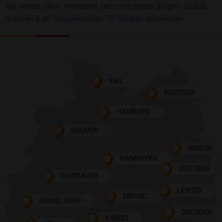
Nie wieder allein verreisen! Jetzt mit netten Singles Urlaub
machen & an
Gruppenreisen für Singles
teilnehmen
KIEL
ROSTOCK
HAMBURG
BREMEN
BERLIN
HANNOVER
COTTBUS
DORTMUND
LEIPZIG
ERFURT
DÜSSELDORF
DRESDEN
KASSEL