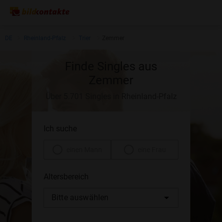
DE
Rheinland-Pfalz
Trier
Zemmer
Finde Singles aus
Zemmer
Über 5.701 Singles in Rheinland-Pfalz
Ich suche
einen Mann
eine Frau
Altersbereich
Bitte auswählen