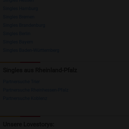
Singles Hessen
Erhalten und beantworten Sie kostenlos
Singles Hamburg
Nachrichten von anderen Mitgliedern.
Singles Bremen
Matching-Spiel
: Matchen Sie täglich bis zu 100
Singles Brandenburg
Profile ohne zusätzliche Kosten. So können Sie
Singles Berlin
Singles Bayern
spielend neue Leute kennenlernen.
Singles Baden-Württemberg
Was macht Bildkontakte besonders?
Kostenlose Kontaktfunktionen
: Im Gegensatz zu
Singles aus Rheinland-Pfalz
vielen anderen Singlebörsen bietet Bildkontakte
Partnersuche Trier
viele wichtige Funktionen zur Kontaktaufnahme
Partnersuche Rheinhessen-Pfalz
kostenlos an.
Partnersuche Koblenz
Große Community
: Mit über 4 Millionen
Registrierungen haben Sie beste Chancen,
jemanden zu finden, der zu Ihnen passt.
Unsere Lovestorys: