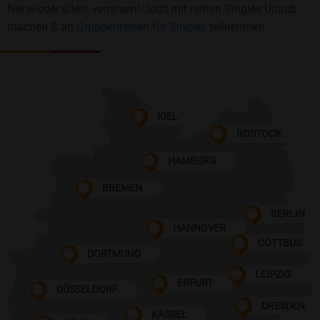
Nie wieder allein verreisen! Jetzt mit netten Singles Urlaub
machen & an
Gruppenreisen für Singles
teilnehmen
KIEL
ROSTOCK
HAMBURG
BREMEN
BERLIN
HANNOVER
COTTBUS
DORTMUND
LEIPZIG
ERFURT
DÜSSELDORF
DRESDEN
KASSEL