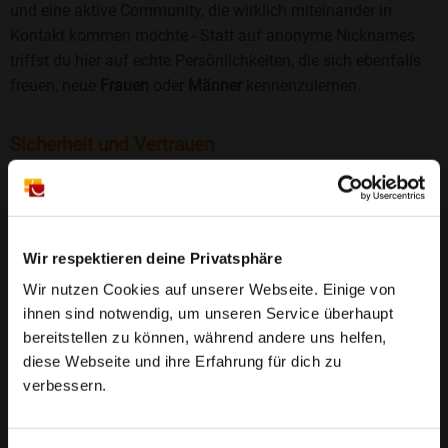
und eine aktive Community, die wirklich miteinander in
Kontakt kommen möchte - Statt auf anonyme Nicknames
triffst du hier auf echte Persönlichkeiten, die sich ebenfalls
freuen, neue
Frauen
oder
Männer
kennenzulernen.
Sicherheit und Vertrauen
Wir legen großen Wert auf Sicherheit und Datenschutz.
Jedes Profil wird manuell geprüft, und freiwillige
Echtheitschecks schaffen zusätzliches Vertrauen. Fake-
Profile und unangemessenes Verhalten haben bei uns keinen
Wir respektieren deine Privatsphäre
Platz.
Weiterlesen
Wir nutzen Cookies auf unserer Webseite. Einige von
ihnen sind notwendig, um unseren Service überhaupt
25 Jahre Erfahrung
: Seit 2000 bringt Bildkontakte
bereitstellen zu können, während andere uns helfen,
Menschen mit dem Wunsch nach einer
diese Webseite und ihre Erfahrung für dich zu
Partnerschaft zusammen. Dabei legen wir
verbessern.
großen Wert auf Sicherheit, Seriosität und eine
FAQ für Temmels
vertrauensvolle Umgebung.