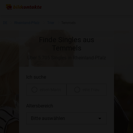
DE
Rheinland-Pfalz
Trier
Temmels
Finde Singles aus
Temmels
Über 5.705 Singles in Rheinland-Pfalz
Ich suche
einen Mann
eine Frau
Altersbereich
Bitte auswählen