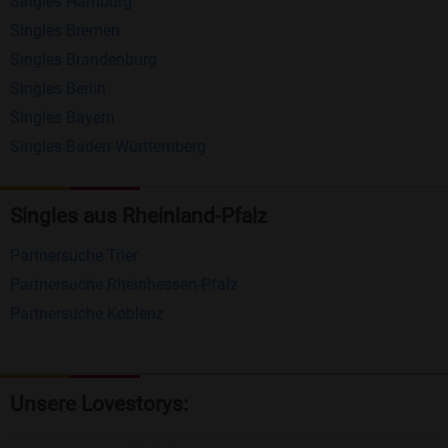
Singles Hamburg
Nachrichten von anderen Mitgliedern.
Singles Bremen
Matching-Spiel
: Matchen Sie täglich bis zu 100
Singles Brandenburg
Profile ohne zusätzliche Kosten. So können Sie
Singles Berlin
Singles Bayern
spielend neue Leute kennenlernen.
Singles Baden-Württemberg
Was macht Bildkontakte besonders?
Kostenlose Kontaktfunktionen
: Im Gegensatz zu
Singles aus Rheinland-Pfalz
vielen anderen Singlebörsen bietet Bildkontakte
Partnersuche Trier
viele wichtige Funktionen zur Kontaktaufnahme
Partnersuche Rheinhessen-Pfalz
kostenlos an.
Partnersuche Koblenz
Große Community
: Mit über 4 Millionen
Registrierungen haben Sie beste Chancen,
jemanden zu finden, der zu Ihnen passt.
Unsere Lovestorys:
Einfach und intuitiv
: Unsere Plattform ist