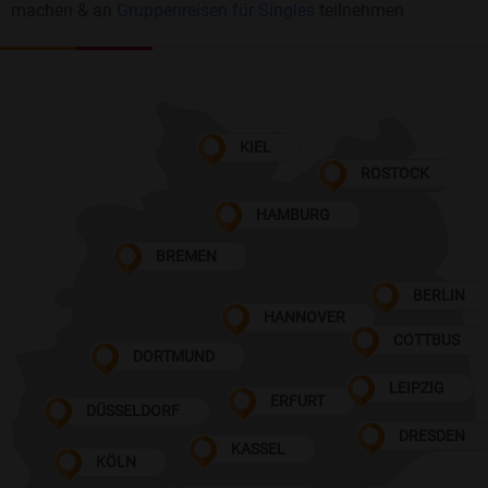
machen & an
Gruppenreisen für Singles
teilnehmen
KIEL
ROSTOCK
HAMBURG
BREMEN
BERLIN
HANNOVER
COTTBUS
DORTMUND
LEIPZIG
ERFURT
DÜSSELDORF
DRESDEN
KASSEL
KÖLN