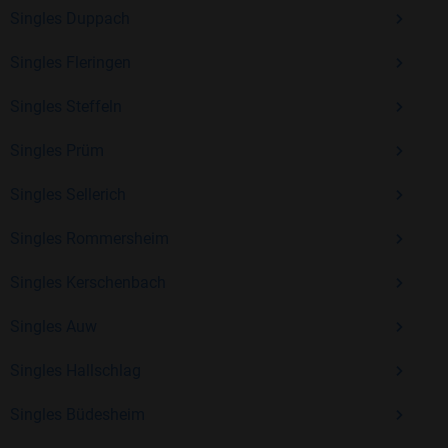
Kostenlos anmelden und neue Leute kennenlernen
Singles Duppach
Singles Fleringen
Mit Bildkontakte kannst du den nächsten Schritt wagen –
Singles Steffeln
ohne Druck, aber mit viel Freude. Starte jetzt deine Reise und
entdecke, wie schön es ist, jemanden zu finden, der wirklich
Singles Prüm
zu dir passt.
Singles Sellerich
Singles Rommersheim
Singles Kerschenbach
Singles Auw
Singles Hallschlag
Singles Büdesheim