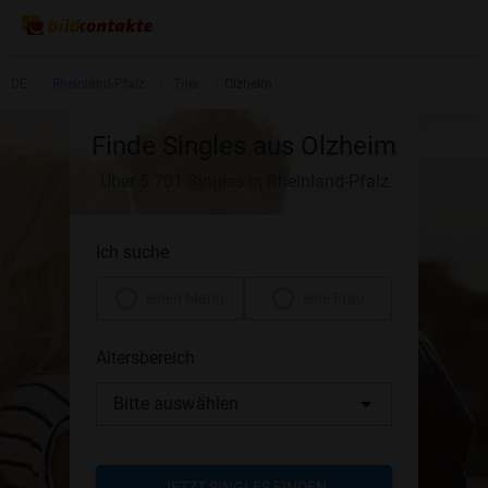
DE
Rheinland-Pfalz
Trier
Olzheim
Finde Singles aus Olzheim
Über 5.701 Singles in Rheinland-Pfalz
Ich suche
einen Mann
eine Frau
Altersbereich
Bitte auswählen
JETZT SINGLES FINDEN