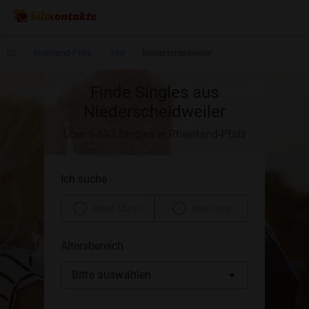
DE
Rheinland-Pfalz
Trier
Niederscheidweiler
Finde Singles aus
Niederscheidweiler
Über 5.693 Singles in Rheinland-Pfalz
Ich suche
einen Mann
eine Frau
Altersbereich
Bitte auswählen