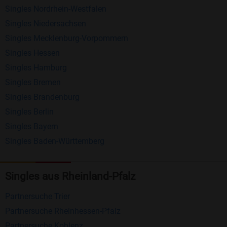
Singles Nordrhein-Westfalen
Schreiben Sie kostenlos Nachrichten an
Singles Niedersachsen
anderen Mitgliedern.
Singles Mecklenburg-Vorpommern
Erhalten und beantworten Sie kostenlos
Singles Hessen
Nachrichten von anderen Mitgliedern.
Singles Hamburg
Singles Bremen
Matching-Spiel
: Matchen Sie täglich bis zu 100
Singles Brandenburg
Profile ohne zusätzliche Kosten. So können Sie
Singles Berlin
spielend neue Leute kennenlernen.
Singles Bayern
Singles Baden-Württemberg
Was macht Bildkontakte besonders?
Kostenlose Kontaktfunktionen
: Im Gegensatz zu
Singles aus Rheinland-Pfalz
vielen anderen Singlebörsen bietet Bildkontakte
viele wichtige Funktionen zur Kontaktaufnahme
Partnersuche Trier
kostenlos an.
Partnersuche Rheinhessen-Pfalz
Große Community
: Mit über 4 Millionen
Partnersuche Koblenz