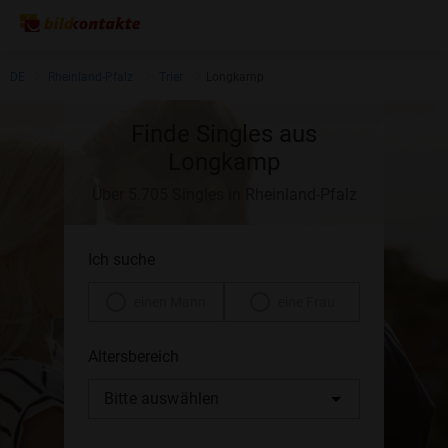
DE
Rheinland-Pfalz
Trier
Longkamp
Finde Singles aus
Longkamp
Über 5.705 Singles in Rheinland-Pfalz
Ich suche
einen Mann
eine Frau
Altersbereich
Bitte auswählen