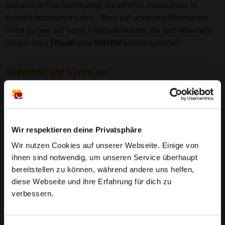
und eine aktive Community, die wirklich miteinander in
Kontakt kommen möchte - Statt auf anonyme Nicknames
triffst du hier auf echte Persönlichkeiten, die sich ebenfalls
freuen, neue
Frauen
oder
Männer
kennenzulernen.
Sicherheit und Vertrauen
Wir legen großen Wert auf Sicherheit und Datenschutz.
Jedes Profil wird manuell geprüft, und freiwillige
Echtheitschecks schaffen zusätzliches Vertrauen. Fake-
Profile und unangemessenes Verhalten haben bei uns keinen
Wir respektieren deine Privatsphäre
Platz.
Weiterlesen
Wir nutzen Cookies auf unserer Webseite. Einige von
ihnen sind notwendig, um unseren Service überhaupt
25 Jahre Erfahrung
: Seit 2000 bringt Bildkontakte
bereitstellen zu können, während andere uns helfen,
Menschen mit dem Wunsch nach einer
diese Webseite und ihre Erfahrung für dich zu
Partnerschaft zusammen. Dabei legen wir
verbessern.
großen Wert auf Sicherheit, Seriosität und eine
FAQ für Longkamp
vertrauensvolle Umgebung.