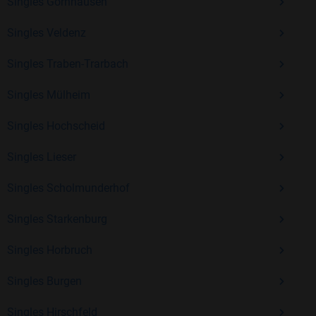
Erfahrung und vielen positiven Bewertungen.
Singles Gornhausen
Kostenlos anmelden und neue Leute kennenlernen
Singles Veldenz
Singles Traben-Trarbach
Mit Bildkontakte kannst du den nächsten Schritt wagen –
Singles Mülheim
ohne Druck, aber mit viel Freude. Starte jetzt deine Reise und
entdecke, wie schön es ist, jemanden zu finden, der wirklich
Singles Hochscheid
zu dir passt.
Singles Lieser
Singles Scholmunderhof
Singles Starkenburg
Singles Horbruch
Singles Burgen
Singles Hirschfeld