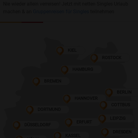
Nie wieder allein verreisen! Jetzt mit netten Singles Urlaub
machen & an
Gruppenreisen für Singles
teilnehmen
KIEL
ROSTOCK
HAMBURG
BREMEN
BERLIN
HANNOVER
COTTBUS
DORTMUND
LEIPZIG
ERFURT
DÜSSELDORF
DRESDEN
KASSEL