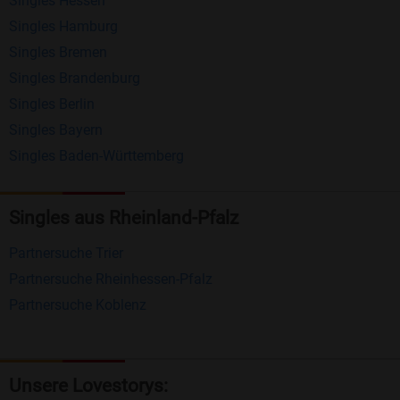
Singles Hessen
Erhalten und beantworten Sie kostenlos
Singles Hamburg
Nachrichten von anderen Mitgliedern.
Singles Bremen
Matching-Spiel
: Matchen Sie täglich bis zu 100
Singles Brandenburg
Profile ohne zusätzliche Kosten. So können Sie
Singles Berlin
Singles Bayern
spielend neue Leute kennenlernen.
Singles Baden-Württemberg
Was macht Bildkontakte besonders?
Kostenlose Kontaktfunktionen
: Im Gegensatz zu
Singles aus Rheinland-Pfalz
vielen anderen Singlebörsen bietet Bildkontakte
Partnersuche Trier
viele wichtige Funktionen zur Kontaktaufnahme
Partnersuche Rheinhessen-Pfalz
kostenlos an.
Partnersuche Koblenz
Große Community
: Mit über 4 Millionen
Registrierungen haben Sie beste Chancen,
jemanden zu finden, der zu Ihnen passt.
Unsere Lovestorys: