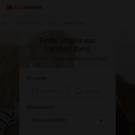
DE
Rheinland-Pfalz
Trier
Lambertsberg
Finde Singles aus
Lambertsberg
Über 5.693 Singles in Rheinland-Pfalz
Ich suche
einen Mann
eine Frau
Altersbereich
Bitte auswählen