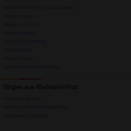
anderen Mitgliedern.
Singles Mecklenburg-Vorpommern
Erhalten und beantworten Sie kostenlos
Singles Hessen
Nachrichten von anderen Mitgliedern.
Singles Hamburg
Singles Bremen
Matching-Spiel
: Matchen Sie täglich bis zu 100
Singles Brandenburg
Profile ohne zusätzliche Kosten. So können Sie
Singles Berlin
spielend neue Leute kennenlernen.
Singles Bayern
Singles Baden-Württemberg
Was macht Bildkontakte besonders?
Kostenlose Kontaktfunktionen
: Im Gegensatz zu
Singles aus Rheinland-Pfalz
vielen anderen Singlebörsen bietet Bildkontakte
viele wichtige Funktionen zur Kontaktaufnahme
Partnersuche Trier
kostenlos an.
Partnersuche Rheinhessen-Pfalz
Große Community
: Mit über 4 Millionen
Partnersuche Koblenz
Registrierungen haben Sie beste Chancen,