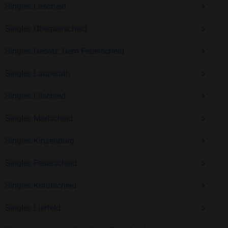
Überzeugen Sie sich selbst von unserer langjährigen
Singles Lascheid
Erfahrung und vielen positiven Bewertungen.
Singles Oberpierscheid
Kostenlos anmelden und neue Leute kennenlernen
Singles Gesotz; Gem Feuerscheid
Singles Lauperath
Mit Bildkontakte kannst du den nächsten Schritt wagen –
ohne Druck, aber mit viel Freude. Starte jetzt deine Reise und
Singles Eilscheid
entdecke, wie schön es ist, jemanden zu finden, der wirklich
zu dir passt.
Singles Merlscheid
Singles Kinzenburg
Singles Feuerscheid
Singles Krautscheid
Singles Lierfeld