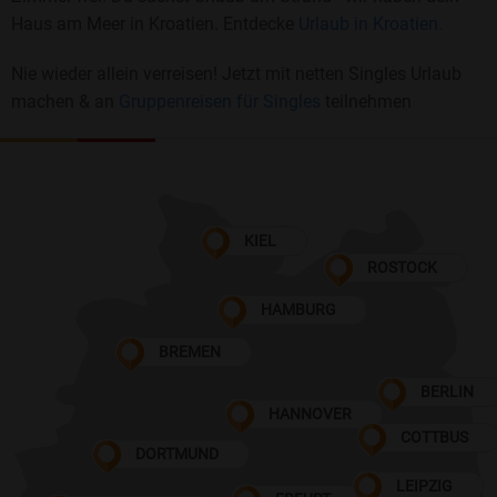
Haus am Meer in Kroatien. Entdecke
Urlaub in Kroatien.
Nie wieder allein verreisen! Jetzt mit netten Singles Urlaub
machen & an
Gruppenreisen für Singles
teilnehmen
KIEL
ROSTOCK
HAMBURG
BREMEN
BERLIN
HANNOVER
COTTBUS
DORTMUND
LEIPZIG