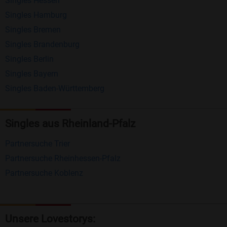
Singles Hessen
Erhalten und beantworten Sie kostenlos
Singles Hamburg
Nachrichten von anderen Mitgliedern.
Singles Bremen
Matching-Spiel
: Matchen Sie täglich bis zu 100
Singles Brandenburg
Profile ohne zusätzliche Kosten. So können Sie
Singles Berlin
Singles Bayern
spielend neue Leute kennenlernen.
Singles Baden-Württemberg
Was macht Bildkontakte besonders?
Kostenlose Kontaktfunktionen
: Im Gegensatz zu
Singles aus Rheinland-Pfalz
vielen anderen Singlebörsen bietet Bildkontakte
Partnersuche Trier
viele wichtige Funktionen zur Kontaktaufnahme
Partnersuche Rheinhessen-Pfalz
kostenlos an.
Partnersuche Koblenz
Große Community
: Mit über 4 Millionen
Registrierungen haben Sie beste Chancen,
jemanden zu finden, der zu Ihnen passt.
Unsere Lovestorys: