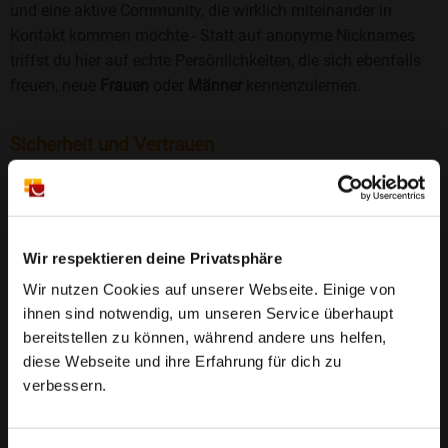
und eine aktive Community, die wirklich miteinander in
Kontakt kommen möchte - Statt auf anonyme Nicknames
triffst du hier auf echte Persönlichkeiten, die sich ebenfalls
freuen, neue
Frauen
oder
Männer
kennenzulernen.
Sicherheit und Vertrauen
Wir legen großen Wert auf Sicherheit und Datenschutz.
Jedes Profil wird manuell geprüft, und freiwillige
Echtheitschecks schaffen zusätzliches Vertrauen. Fake-
Profile und unangemessenes Verhalten haben bei uns keinen
Wir respektieren deine Privatsphäre
Platz.
Weiterlesen
Wir nutzen Cookies auf unserer Webseite. Einige von
ihnen sind notwendig, um unseren Service überhaupt
25 Jahre Erfahrung
: Seit 2000 bringt Bildkontakte
bereitstellen zu können, während andere uns helfen,
Menschen mit dem Wunsch nach einer
diese Webseite und ihre Erfahrung für dich zu
Partnerschaft zusammen. Dabei legen wir
verbessern.
großen Wert auf Sicherheit, Seriosität und eine
FAQ für Hetzerath
vertrauensvolle Umgebung.