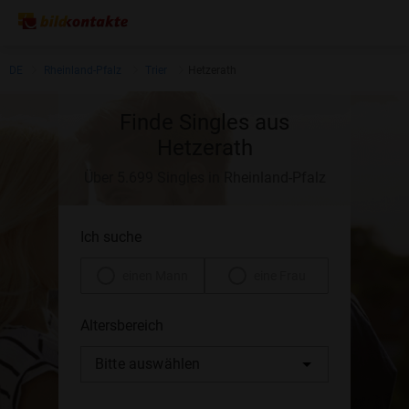
DE
Rheinland-Pfalz
Trier
Hetzerath
Finde Singles aus
Hetzerath
Über 5.699 Singles in Rheinland-Pfalz
Ich suche
einen Mann
eine Frau
Altersbereich
Bitte auswählen