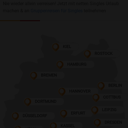
Nie wieder allein verreisen! Jetzt mit netten Singles Urlaub
machen & an
Gruppenreisen für Singles
teilnehmen
KIEL
ROSTOCK
HAMBURG
BREMEN
BERLIN
HANNOVER
COTTBUS
DORTMUND
LEIPZIG
ERFURT
DÜSSELDORF
DRESDEN
KASSEL