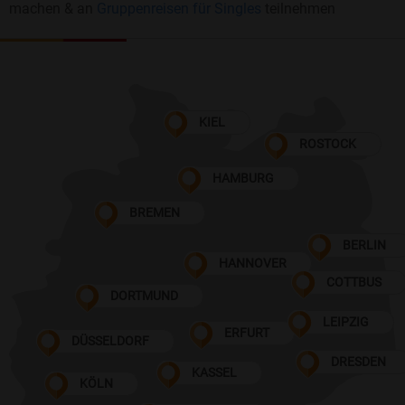
machen & an
Gruppenreisen für Singles
teilnehmen
KIEL
ROSTOCK
HAMBURG
BREMEN
BERLIN
HANNOVER
COTTBUS
DORTMUND
LEIPZIG
ERFURT
DÜSSELDORF
DRESDEN
KASSEL
KÖLN