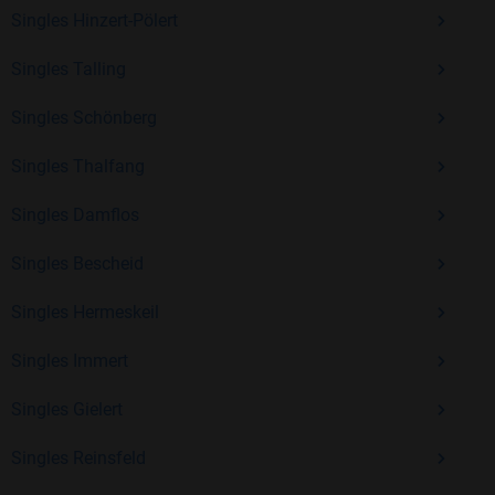
Kostenlos anmelden und neue Leute kennenlernen
Singles Hinzert-Pölert
Singles Talling
Mit Bildkontakte kannst du den nächsten Schritt wagen –
Singles Schönberg
ohne Druck, aber mit viel Freude. Starte jetzt deine Reise und
entdecke, wie schön es ist, jemanden zu finden, der wirklich
Singles Thalfang
zu dir passt.
Singles Damflos
Singles Bescheid
Singles Hermeskeil
Singles Immert
Singles Gielert
Singles Reinsfeld