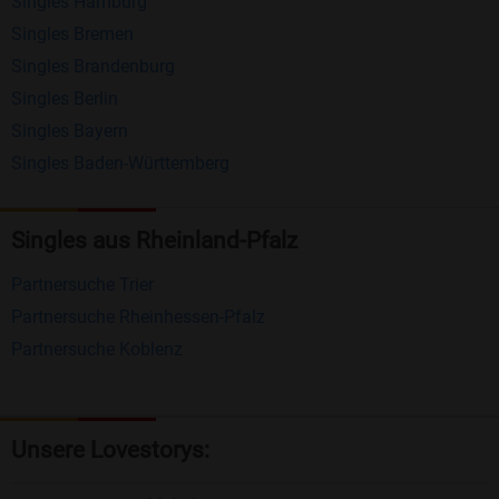
Singles Hamburg
Nachrichten von anderen Mitgliedern.
Singles Bremen
Matching-Spiel
: Matchen Sie täglich bis zu 100
Singles Brandenburg
Profile ohne zusätzliche Kosten. So können Sie
Singles Berlin
Singles Bayern
spielend neue Leute kennenlernen.
Singles Baden-Württemberg
Was macht Bildkontakte besonders?
Kostenlose Kontaktfunktionen
: Im Gegensatz zu
Singles aus Rheinland-Pfalz
vielen anderen Singlebörsen bietet Bildkontakte
Partnersuche Trier
viele wichtige Funktionen zur Kontaktaufnahme
Partnersuche Rheinhessen-Pfalz
kostenlos an.
Partnersuche Koblenz
Große Community
: Mit über 4 Millionen
Registrierungen haben Sie beste Chancen,
jemanden zu finden, der zu Ihnen passt.
Unsere Lovestorys:
Einfach und intuitiv
: Unsere Plattform ist