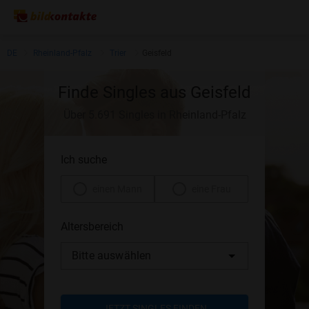
DE
Rheinland-Pfalz
Trier
Geisfeld
Finde Singles aus Geisfeld
Über 5.691 Singles in Rheinland-Pfalz
Ich suche
einen Mann
eine Frau
Altersbereich
Bitte auswählen
JETZT SINGLES FINDEN