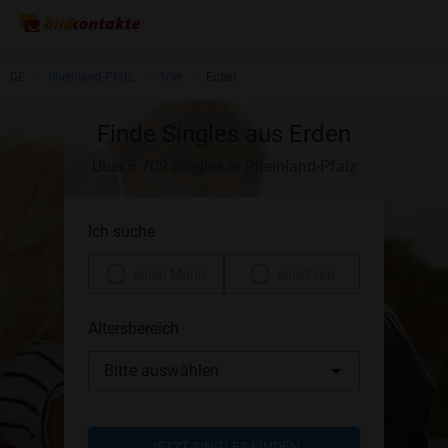
DE
Rheinland-Pfalz
Trier
Erden
Finde Singles aus Erden
Über 5.709 Singles in Rheinland-Pfalz
Ich suche
einen Mann
eine Frau
Altersbereich
Bitte auswählen
JETZT SINGLES FINDEN