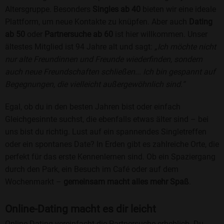
Altersgruppe. Besonders
Singles ab 40
bieten wir eine ideale
Plattform, um neue Kontakte zu knüpfen. Aber auch
Dating
ab 50
oder
Partnersuche ab 60
ist hier willkommen. Unser
ältestes Mitglied ist 94 Jahre alt und sagt:
„Ich möchte nicht
nur alte Freundinnen und Freunde wiederfinden, sondern
auch neue Freundschaften schließen... Ich bin gespannt auf
Begegnungen, die vielleicht außergewöhnlich sind.“
Egal, ob du in den besten Jahren bist oder einfach
Gleichgesinnte suchst, die ebenfalls etwas älter sind – bei
uns bist du richtig. Lust auf ein spannendes Singletreffen
oder ein spontanes Date? In Erden gibt es zahlreiche Orte, die
perfekt für das erste Kennenlernen sind. Ob ein Spaziergang
durch den Park, ein Besuch im Café oder auf dem
Wochenmarkt –
gemeinsam macht alles mehr Spaß
.
Online-Dating macht es dir leicht
Online-Dating vereinfacht die Partnersuche erheblich. Du