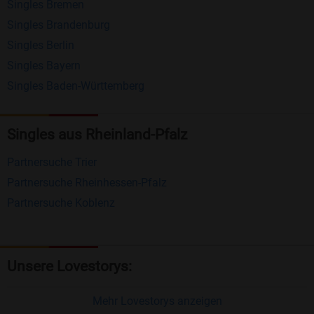
Singles Bremen
Matching-Spiel
: Matchen Sie täglich bis zu 100
Singles Brandenburg
Profile ohne zusätzliche Kosten. So können Sie
Singles Berlin
Singles Bayern
spielend neue Leute kennenlernen.
Singles Baden-Württemberg
Was macht Bildkontakte besonders?
Kostenlose Kontaktfunktionen
: Im Gegensatz zu
Singles aus Rheinland-Pfalz
vielen anderen Singlebörsen bietet Bildkontakte
Partnersuche Trier
viele wichtige Funktionen zur Kontaktaufnahme
Partnersuche Rheinhessen-Pfalz
kostenlos an.
Partnersuche Koblenz
Große Community
: Mit über 4 Millionen
Registrierungen haben Sie beste Chancen,
jemanden zu finden, der zu Ihnen passt.
Unsere Lovestorys:
Einfach und intuitiv
: Unsere Plattform ist
benutzerfreundlich gestaltet, sodass Sie sich voll
Mehr Lovestorys anzeigen