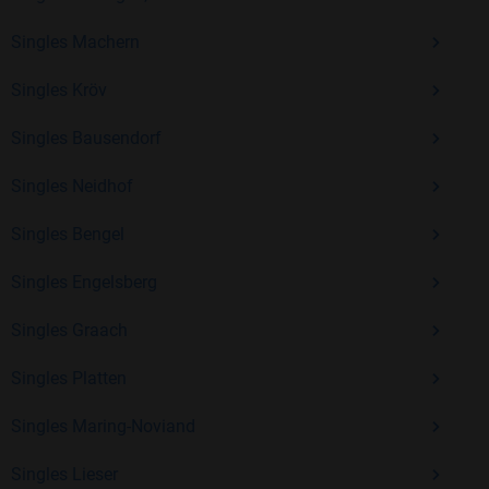
Singles Machern
Mit Bildkontakte kannst du den nächsten Schritt wagen –
Singles Kröv
ohne Druck, aber mit viel Freude. Starte jetzt deine Reise und
entdecke, wie schön es ist, jemanden zu finden, der wirklich
Singles Bausendorf
zu dir passt.
Singles Neidhof
Singles Bengel
Singles Engelsberg
Singles Graach
Singles Platten
Singles Maring-Noviand
Singles Lieser