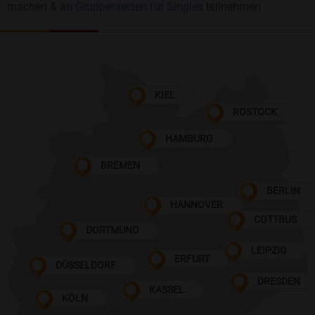
machen & an
Gruppenreisen für Singles
teilnehmen
KIEL
ROSTOCK
HAMBURG
BREMEN
BERLIN
HANNOVER
COTTBUS
DORTMUND
LEIPZIG
ERFURT
DÜSSELDORF
DRESDEN
KASSEL
KÖLN