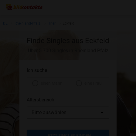
DE
Rheinland-Pfalz
Trier
Eckfeld
Finde Singles aus Eckfeld
Über 5.700 Singles in Rheinland-Pfalz
Ich suche
einen Mann
eine Frau
Altersbereich
Bitte auswählen
JETZT SINGLES FINDEN