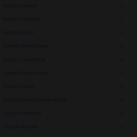
Kostenlos anmelden und neue Leute kennenlernen
Singles Dierfeld
Singles Gillenfeld
Mit Bildkontakte kannst du den nächsten Schritt wagen –
Singles Saxler
ohne Druck, aber mit viel Freude. Starte jetzt deine Reise und
entdecke, wie schön es ist, jemanden zu finden, der wirklich
Singles Oberöfflingen
zu dir passt.
Singles Sauerseifen
Singles Bleckhausen
Singles Strohn
Singles Bleckhausener Mühle
Singles Üdersdorf
Singles Mückeln