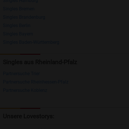
Singles Hamburg
Nachrichten von anderen Mitgliedern.
Singles Bremen
Matching-Spiel
: Matchen Sie täglich bis zu 100
Singles Brandenburg
Profile ohne zusätzliche Kosten. So können Sie
Singles Berlin
Singles Bayern
spielend neue Leute kennenlernen.
Singles Baden-Württemberg
Was macht Bildkontakte besonders?
Kostenlose Kontaktfunktionen
: Im Gegensatz zu
Singles aus Rheinland-Pfalz
vielen anderen Singlebörsen bietet Bildkontakte
Partnersuche Trier
viele wichtige Funktionen zur Kontaktaufnahme
Partnersuche Rheinhessen-Pfalz
kostenlos an.
Partnersuche Koblenz
Große Community
: Mit über 4 Millionen
Registrierungen haben Sie beste Chancen,
jemanden zu finden, der zu Ihnen passt.
Unsere Lovestorys:
Einfach und intuitiv
: Unsere Plattform ist