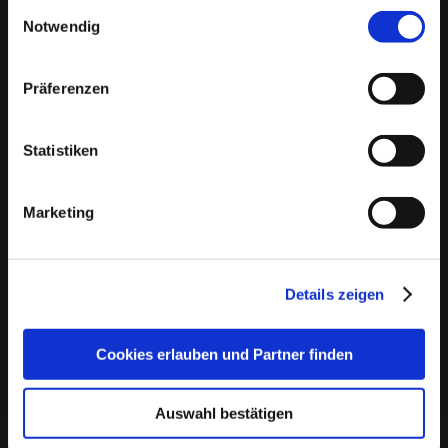
Einwilligungsauswahl
❤️ Wo kann ich in Wernersberg Singles kennenlernen?
Manuell geprüfte Profile
: Bei Bildkontakte wird
Notwendig
In der Singlebörse
bildkontakte.de
kannst du attraktive
jedes Profil sorgfältig von unserem Team
Singles aus Wernersberg kennenlernen. Melde dich jetzt
überprüft, bevor es aktiviert wird, um
ganz einfach kostenlos an!
Präferenzen
sicherzustellen, dass du nur echte Menschen
❤️ Welche Singlebörse für Wernersberg ist wirklich
kennenlernst.
kostenlos?
Statistiken
Echtheitschecks
: Freiwillige Echtheitsprüfungen
bildkontakte.de
ist für Männer und Frauen dauerhaft
kostenlos nutzbar. Hier kannst du anderen Singles kostenlos
bieten Ihnen die Möglichkeit, noch mehr
Marketing
Nachrichten schicken und auf Nachrichten antworten.
Vertrauen in Ihre Kontakte zu haben.
Keine Chance für Störenfriede
: Wir sorgen dafür,
dass Fake-Profile und unangebrachtes Verhalten
Details zeigen
keinen Platz auf unserer Plattform haben und Sie
sich auf Bildkontakte sicher fühlen können.
Cookies erlauben und Partner finden
Kundendienst
: Der Kundendienst steht
kompetent Rede und Antwort, dazu können
Auswahl bestätigen
unterschiedliche Wege gewählt werden. Wie z.B.