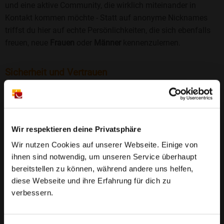
und eine aktive Community, die wirklich miteinander in
Kontakt kommen möchte - Statt auf anonyme Nicknames
triffst du hier auf echte Persönlichkeiten, die sich ebenfalls
freuen, neue
Frauen
oder
Männer
kennenzulernen.
Sicherheit und Vertrauen
Wir legen großen Wert auf Sicherheit und Datenschutz.
Jedes Profil wird manuell geprüft, und freiwillige
Echtheitschecks schaffen zusätzliches Vertrauen. Fake-
Profile und unangemessenes Verhalten haben bei uns keinen
Wir respektieren deine Privatsphäre
Platz.
Weiterlesen
Wir nutzen Cookies auf unserer Webseite. Einige von
ihnen sind notwendig, um unseren Service überhaupt
25 Jahre Erfahrung
: Seit 2000 bringt Bildkontakte
bereitstellen zu können, während andere uns helfen,
Menschen mit dem Wunsch nach einer
diese Webseite und ihre Erfahrung für dich zu
Partnerschaft zusammen. Dabei legen wir
verbessern.
großen Wert auf Sicherheit, Seriosität und eine
FAQ für Wernersberg
vertrauensvolle Umgebung.