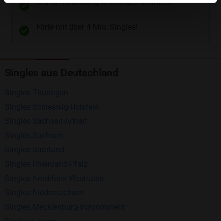
Gratis Anmeldung in wenigen Schritten.
Telefon
und
E-Mail
.
Flirte mit über 4 Mio. Singles!
Kostenlose Funktionen bei Bildkontakte
Registrierung
: Erstellen Sie Ihr eigenes Profil
Singles aus Deutschland
kostenlos.
Mitglieder finden
: Suchen Sie kostenlos nach
Singles Thüringen
anderen Singles die zu Ihnen passen.
Singles Schleswig-Holstein
Profile einsehen
: Sie können andere Profile
Singles Sachsen-Anhalt
inklusive des Profilbldes kostenlos ansehen.
Singles Sachsen
Kostenloses Nachrichtensystem
: Alle wichtigen
Singles Saarland
Funktionen des Nachrichtensystems sind völlig
Singles Rheinland-Pfalz
kostenlos und ohne versteckte Kosten!
Singles Nordrhein-Westfalen
Singles Niedersachsen
Schreiben Sie kostenlos Nachrichten an
Singles Mecklenburg-Vorpommern
anderen Mitgliedern.