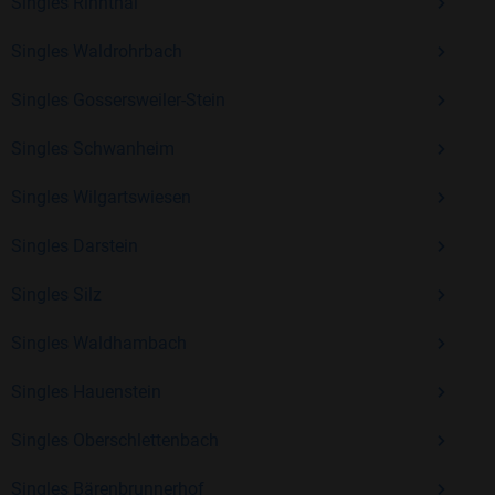
Erfahrung und vielen positiven Bewertungen.
Singles Rinnthal
Kostenlos anmelden und neue Leute kennenlernen
Singles Waldrohrbach
Singles Gossersweiler-Stein
Mit Bildkontakte kannst du den nächsten Schritt wagen –
Singles Schwanheim
ohne Druck, aber mit viel Freude. Starte jetzt deine Reise und
entdecke, wie schön es ist, jemanden zu finden, der wirklich
Singles Wilgartswiesen
zu dir passt.
Singles Darstein
Singles Silz
Singles Waldhambach
Singles Hauenstein
Singles Oberschlettenbach
Singles Bärenbrunnerhof