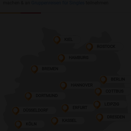
machen & an
Gruppenreisen für Singles
teilnehmen
KIEL
ROSTOCK
HAMBURG
BREMEN
BERLIN
HANNOVER
COTTBUS
DORTMUND
LEIPZIG
ERFURT
DÜSSELDORF
DRESDEN
KASSEL
KÖLN