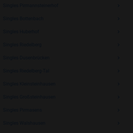
Kostenlos anmelden und neue Leute kennenlernen
Singles Pirmannsteinerhof
Singles Bottenbach
Mit Bildkontakte kannst du den nächsten Schritt wagen –
Singles Huberhof
ohne Druck, aber mit viel Freude. Starte jetzt deine Reise und
entdecke, wie schön es ist, jemanden zu finden, der wirklich
Singles Riedelberg
zu dir passt.
Singles Dusenbrücken
Singles Riedelberg-Tal
Singles Kleinsteinhausen
Singles Großsteinhausen
Singles Pirmasens
Singles Walshausen