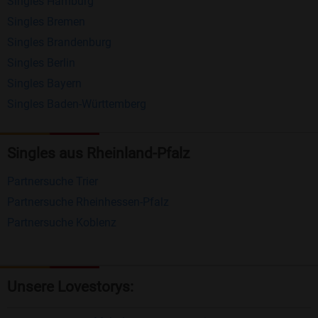
Singles Hamburg
Nachrichten von anderen Mitgliedern.
Singles Bremen
Matching-Spiel
: Matchen Sie täglich bis zu 100
Singles Brandenburg
Profile ohne zusätzliche Kosten. So können Sie
Singles Berlin
Singles Bayern
spielend neue Leute kennenlernen.
Singles Baden-Württemberg
Was macht Bildkontakte besonders?
Kostenlose Kontaktfunktionen
: Im Gegensatz zu
Singles aus Rheinland-Pfalz
vielen anderen Singlebörsen bietet Bildkontakte
Partnersuche Trier
viele wichtige Funktionen zur Kontaktaufnahme
Partnersuche Rheinhessen-Pfalz
kostenlos an.
Partnersuche Koblenz
Große Community
: Mit über 4 Millionen
Registrierungen haben Sie beste Chancen,
jemanden zu finden, der zu Ihnen passt.
Unsere Lovestorys:
Einfach und intuitiv
: Unsere Plattform ist