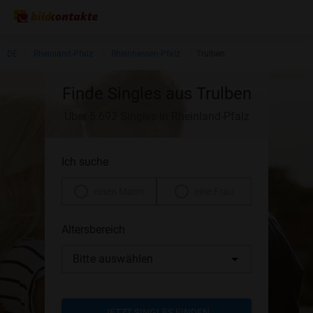
DE
Rheinland-Pfalz
Rheinhessen-Pfalz
Trulben
Finde Singles aus Trulben
Über 5.692 Singles in Rheinland-Pfalz
Ich suche
einen Mann
eine Frau
Altersbereich
Bitte auswählen
JETZT SINGLES FINDEN