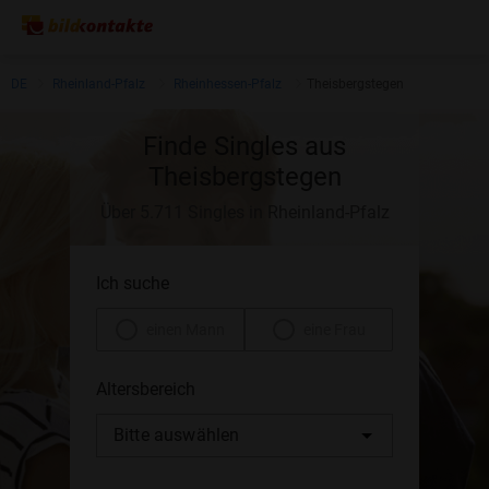
DE
Rheinland-Pfalz
Rheinhessen-Pfalz
Theisbergstegen
Finde Singles aus
Theisbergstegen
Über 5.711 Singles in Rheinland-Pfalz
Ich suche
einen Mann
eine Frau
Altersbereich
Bitte auswählen