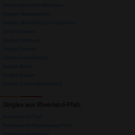
Singles Nordrhein-Westfalen
Schreiben Sie kostenlos Nachrichten an
Singles Niedersachsen
anderen Mitgliedern.
Singles Mecklenburg-Vorpommern
Erhalten und beantworten Sie kostenlos
Singles Hessen
Nachrichten von anderen Mitgliedern.
Singles Hamburg
Singles Bremen
Matching-Spiel
: Matchen Sie täglich bis zu 100
Singles Brandenburg
Profile ohne zusätzliche Kosten. So können Sie
Singles Berlin
spielend neue Leute kennenlernen.
Singles Bayern
Singles Baden-Württemberg
Was macht Bildkontakte besonders?
Kostenlose Kontaktfunktionen
: Im Gegensatz zu
Singles aus Rheinland-Pfalz
vielen anderen Singlebörsen bietet Bildkontakte
viele wichtige Funktionen zur Kontaktaufnahme
Partnersuche Trier
kostenlos an.
Partnersuche Rheinhessen-Pfalz
Große Community
: Mit über 4 Millionen
Partnersuche Koblenz