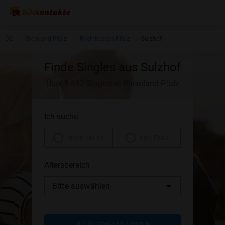
DE
Rheinland-Pfalz
Rheinhessen-Pfalz
Sulzhof
Finde Singles aus Sulzhof
Über 5.692 Singles in Rheinland-Pfalz
Ich suche
einen Mann
eine Frau
Altersbereich
Bitte auswählen
JETZT SINGLES FINDEN