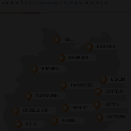
machen & an
Gruppenreisen für Singles
teilnehmen
KIEL
ROSTOCK
HAMBURG
BREMEN
BERLIN
HANNOVER
COTTBUS
DORTMUND
LEIPZIG
ERFURT
DÜSSELDORF
DRESDEN
KASSEL
KÖLN