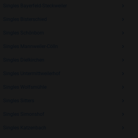
Kostenlos anmelden und neue Leute kennenlernen
Singles Bayerfeld-Steckweiler
Singles Bisterschied
Mit Bildkontakte kannst du den nächsten Schritt wagen –
Singles Schönborn
ohne Druck, aber mit viel Freude. Starte jetzt deine Reise und
entdecke, wie schön es ist, jemanden zu finden, der wirklich
Singles Mannweiler-Cölln
zu dir passt.
Singles Dielkirchen
Singles Untermittweilerhof
Singles Wolfsmühle
Singles Sitters
Singles Simonshof
Singles Katzenbach