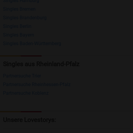
Singles Hamburg
Nachrichten von anderen Mitgliedern.
Singles Bremen
Matching-Spiel
: Matchen Sie täglich bis zu 100
Singles Brandenburg
Profile ohne zusätzliche Kosten. So können Sie
Singles Berlin
Singles Bayern
spielend neue Leute kennenlernen.
Singles Baden-Württemberg
Was macht Bildkontakte besonders?
Kostenlose Kontaktfunktionen
: Im Gegensatz zu
Singles aus Rheinland-Pfalz
vielen anderen Singlebörsen bietet Bildkontakte
Partnersuche Trier
viele wichtige Funktionen zur Kontaktaufnahme
Partnersuche Rheinhessen-Pfalz
kostenlos an.
Partnersuche Koblenz
Große Community
: Mit über 4 Millionen
Registrierungen haben Sie beste Chancen,
jemanden zu finden, der zu Ihnen passt.
Unsere Lovestorys:
Einfach und intuitiv
: Unsere Plattform ist