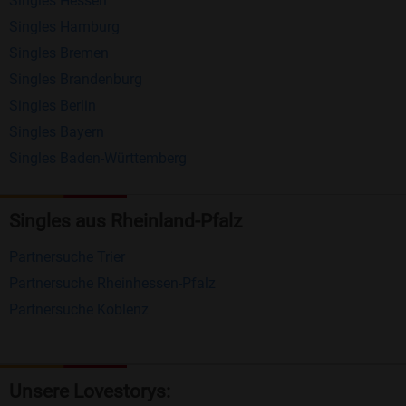
Singles Hessen
Erhalten und beantworten Sie kostenlos
Singles Hamburg
Nachrichten von anderen Mitgliedern.
Singles Bremen
Matching-Spiel
: Matchen Sie täglich bis zu 100
Singles Brandenburg
Profile ohne zusätzliche Kosten. So können Sie
Singles Berlin
Singles Bayern
spielend neue Leute kennenlernen.
Singles Baden-Württemberg
Was macht Bildkontakte besonders?
Kostenlose Kontaktfunktionen
: Im Gegensatz zu
Singles aus Rheinland-Pfalz
vielen anderen Singlebörsen bietet Bildkontakte
Partnersuche Trier
viele wichtige Funktionen zur Kontaktaufnahme
Partnersuche Rheinhessen-Pfalz
kostenlos an.
Partnersuche Koblenz
Große Community
: Mit über 4 Millionen
Registrierungen haben Sie beste Chancen,
jemanden zu finden, der zu Ihnen passt.
Unsere Lovestorys: