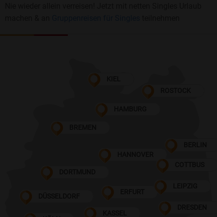
Nie wieder allein verreisen! Jetzt mit netten Singles Urlaub
machen & an
Gruppenreisen für Singles
teilnehmen
KIEL
ROSTOCK
HAMBURG
BREMEN
BERLIN
HANNOVER
COTTBUS
DORTMUND
LEIPZIG
ERFURT
DÜSSELDORF
DRESDEN
KASSEL