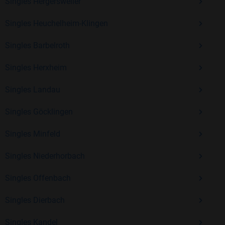
Erfahrung und vielen positiven Bewertungen.
Singles Hergersweiler
Kostenlos anmelden und neue Leute kennenlernen
Singles Heuchelheim-Klingen
Singles Barbelroth
Mit Bildkontakte kannst du den nächsten Schritt wagen –
Singles Herxheim
ohne Druck, aber mit viel Freude. Starte jetzt deine Reise und
entdecke, wie schön es ist, jemanden zu finden, der wirklich
Singles Landau
zu dir passt.
Singles Göcklingen
Singles Minfeld
Singles Niederhorbach
Singles Offenbach
Singles Dierbach
Singles Kandel