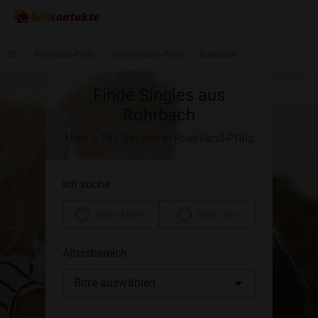
DE
Rheinland-Pfalz
Rheinhessen-Pfalz
Rohrbach
Finde Singles aus
Rohrbach
Über 6.187 Singles in Rheinland-Pfalz
Ich suche
einen Mann
eine Frau
Altersbereich
Bitte auswählen