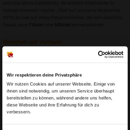
und eine aktive Community, die wirklich miteinander in
Kontakt kommen möchte - Statt auf anonyme Nicknames
triffst du hier auf echte Persönlichkeiten, die sich ebenfalls
freuen, neue
Frauen
oder
Männer
kennenzulernen.
Sicherheit und Vertrauen
Wir legen großen Wert auf Sicherheit und Datenschutz.
Jedes Profil wird manuell geprüft, und freiwillige
Echtheitschecks schaffen zusätzliches Vertrauen. Fake-
Profile und unangemessenes Verhalten haben bei uns keinen
Wir respektieren deine Privatsphäre
Platz.
Weiterlesen
Wir nutzen Cookies auf unserer Webseite. Einige von
ihnen sind notwendig, um unseren Service überhaupt
25 Jahre Erfahrung
: Seit 2000 bringt Bildkontakte
bereitstellen zu können, während andere uns helfen,
Menschen mit dem Wunsch nach einer
diese Webseite und ihre Erfahrung für dich zu
Partnerschaft zusammen. Dabei legen wir
verbessern.
großen Wert auf Sicherheit, Seriosität und eine
FAQ für Rohrbach
vertrauensvolle Umgebung.