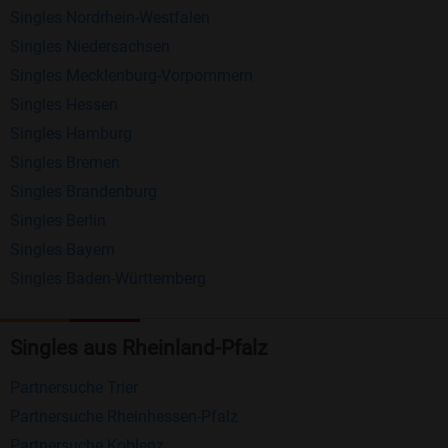
Singles Nordrhein-Westfalen
Schreiben Sie kostenlos Nachrichten an
Singles Niedersachsen
anderen Mitgliedern.
Singles Mecklenburg-Vorpommern
Erhalten und beantworten Sie kostenlos
Singles Hessen
Nachrichten von anderen Mitgliedern.
Singles Hamburg
Singles Bremen
Matching-Spiel
: Matchen Sie täglich bis zu 100
Singles Brandenburg
Profile ohne zusätzliche Kosten. So können Sie
Singles Berlin
spielend neue Leute kennenlernen.
Singles Bayern
Singles Baden-Württemberg
Was macht Bildkontakte besonders?
Kostenlose Kontaktfunktionen
: Im Gegensatz zu
Singles aus Rheinland-Pfalz
vielen anderen Singlebörsen bietet Bildkontakte
viele wichtige Funktionen zur Kontaktaufnahme
Partnersuche Trier
kostenlos an.
Partnersuche Rheinhessen-Pfalz
Große Community
: Mit über 4 Millionen
Partnersuche Koblenz