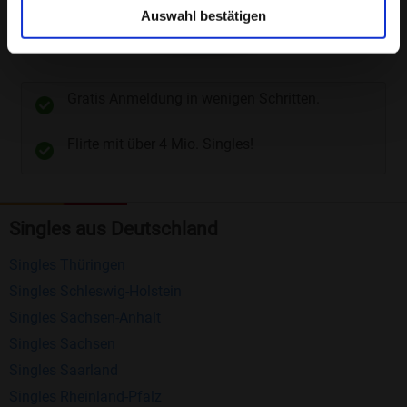
Kundendienst
: Der Kundendienst steht
Auswahl bestätigen
kompetent Rede und Antwort, dazu können
unterschiedliche Wege gewählt werden. Wie z.B.
Telefon
und
E-Mail
.
Gratis Anmeldung in wenigen Schritten.
Flirte mit über 4 Mio. Singles!
Kostenlose Funktionen bei Bildkontakte
Registrierung
: Erstellen Sie Ihr eigenes Profil
kostenlos.
Singles aus Deutschland
Mitglieder finden
: Suchen Sie kostenlos nach
anderen Singles die zu Ihnen passen.
Singles Thüringen
Profile einsehen
: Sie können andere Profile
Singles Schleswig-Holstein
inklusive des Profilbldes kostenlos ansehen.
Singles Sachsen-Anhalt
Singles Sachsen
Kostenloses Nachrichtensystem
: Alle wichtigen
Singles Saarland
Funktionen des Nachrichtensystems sind völlig
Singles Rheinland-Pfalz
kostenlos und ohne versteckte Kosten!