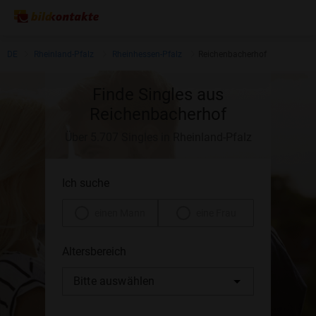
DE
Rheinland-Pfalz
Rheinhessen-Pfalz
Reichenbacherhof
Finde Singles aus
Reichenbacherhof
Über 5.707 Singles in Rheinland-Pfalz
Ich suche
einen Mann
eine Frau
Altersbereich
Bitte auswählen